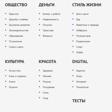
ОБЩЕСТВО
ДЕНЬГИ
СТИЛЬ ЖИЗНИ
Гороскоп
Бизнес и работа
Дом и дача
Дружба и любовь
Недвижимость
Еда
Духовное развитие
Покупки
Животные и природа
Законодательство
Транспорт
Лайфхаки
Образование
Финансы
Путешествия
Психология
Развлечения
Семья и дети
Спорт
Хобби
КУЛЬТУРА
КРАСОТА
DIGITAL
Искусство
Здоровье
Гаджеты
Кино и сериалы
Макияж
Игры
Книги
Показы
Интернет
Музыка
Похудение
Технологии
Стиль
Уход
ТЕСТЫ