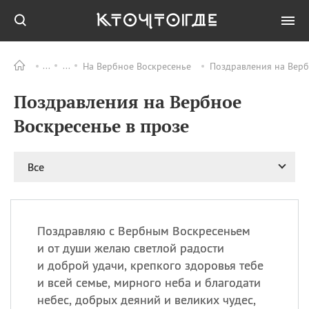
На Вербное Воскресенье
Поздравления на Верб
Все
ПРАЗДНИКИ
Поздравления на Вербное
09.08
День памяти жертв
атомной
Воскресенье в прозе
бомбардировки
Нагасаки
09.08
День переплетов
Все
09.08
Национальный женский
день
09.08
Национальный день
Поздравляю с Вербным Воскресеньем
рисового пудинга
и от души желаю светлой радости
09.08
День Дымняшки
и доброй удачи, крепкого здоровья тебе
(Smokey Bear Day)
и всей семье, мирного неба и благодати
небес, добрых деяний и великих чудес,