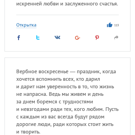
Все
ИМЕНА
искренней любви и заслуженного счастья.
Сегодня празднуют именины
Открытка
113
Сергей
, Теодор,
Федор
Посмотреть значение
и
происхождение
Вербное воскресенье — праздник, когда
хочется вспомнить всех, кто дарил
и дарит нам уверенность в то, что жизнь
не напрасна. Ведь мы живем и день
за днем боремся с трудностями
и невзгодами ради тех, кого любим. Пусть
с каждым из вас всегда будут рядом
дорогие люди, ради которых стоит жить
и творить.