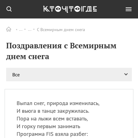
С Всемирным днем снега
Все
ПРАЗДНИКИ
Поздравления с Всемирным
09.08
День памяти жертв
атомной
днем снега
бомбардировки
Нагасаки
09.08
День переплетов
Все
09.08
Национальный женский
день
09.08
Национальный день
Выпал снег, природа изменилась,
рисового пудинга
И вьюга в танце закружилась.
09.08
День Дымняшки
Пора на лыжи всем вставать,
(Smokey Bear Day)
И горку первым занимать
Программа FIS взяла разбег: