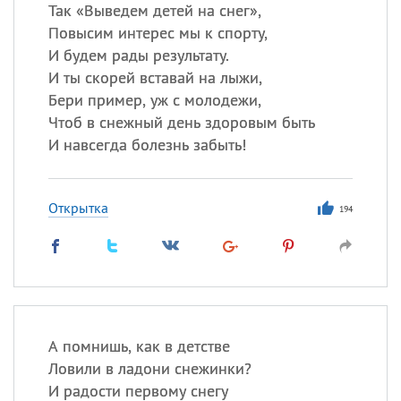
Все
ИМЕНА
Так «Выведем детей на снег»,
Повысим интерес мы к спорту,
Сегодня празднуют именины
И будем рады результату.
И ты скорей вставай на лыжи,
Сергей
, Теодор,
Федор
Бери пример, уж с молодежи,
Чтоб в снежный день здоровым быть
Посмотреть значение
и
происхождение
И навсегда болезнь забыть!
Открытка
194
А помнишь, как в детстве
Ловили в ладони снежинки?
И радости первому снегу