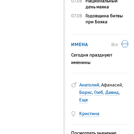
07.08
Национальный
день маяка
07.08
Годовщина битвы
при Бояка
ИМЕНА
Все
Сегодня празднуют
именины
Анатолий
, Афанасий,
Борис
,
Глеб
,
Давид
,
Еще
Кристина
Посмотреть значение