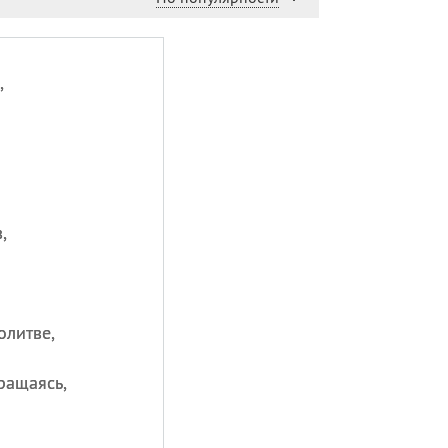
,
,
олитве,
ращаясь,