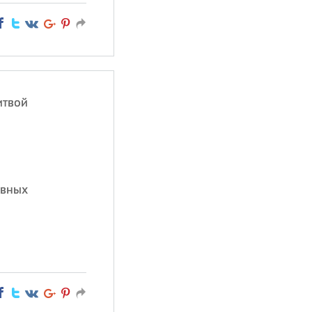
итвой
авных