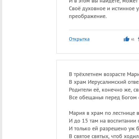
И в этом вы найдёте, может 
Своё духовное и истинное 
преображение.
Открытка
61
В трёхлетнем возрасте Мар
В храм Иерусалимский отве
Родители её, конечно же, с
Все обещанья перед Богом 
Мария в храм по лестнице 
И до 15 там на воспитании 
И только ей разрешено уж 
В святое святых, чтоб ходил