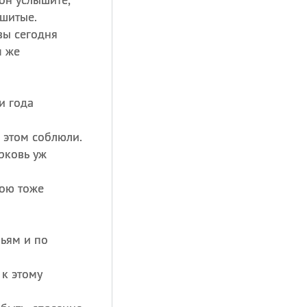
шитые.
вы сегодня
м же
и года
 этом соблюли.
рковь уж
бою тоже
ньям и по
 к этому