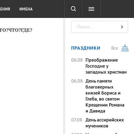
СОТА
DIGITAL
ТЕСТЫ
ЛЕНИЯ
ИМЕНА
КТО?ЧТО?ГДЕ?
ПРАЗДНИКИ
Все
06.08
Преображение
Господне у
западных христиан
06.08
День памяти
благоверных
князей Бориса и
Глеба, во святом
Крещении Романа
и Давида
07.08
День ассирийских
мучеников