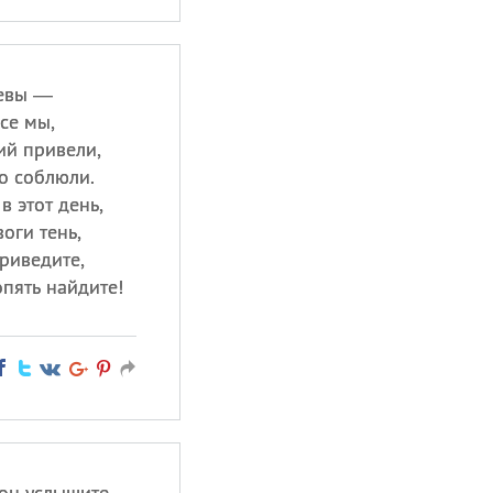
Девы —
се мы,
ий привели,
о соблюли.
в этот день,
воги тень,
риведите,
опять найдите!
он услышите,