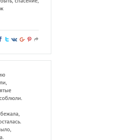
быть, спасение,
уж
ию
ли,
вятые
соблюли.
вбежала,
осталась.
было,
а.