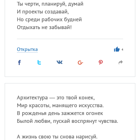
Ты черти, планируй, думай
И проекты создавай,
Но среди рабочих будней
Все
ИМЕНА
Отдыхать не забывай!
Сегодня празднуют именины
Открытка
Анатолий
, Афанасий,
Борис
4
,
Еще
Кристина
Посмотреть значение
и
Архитектура — это твой конек,
происхождение
Мир красоты, манящего искусства.
В рожденья день зажжется огонек
Былой любви, пускай воспрянут чувства.
А жизнь свою ты снова нарисуй.