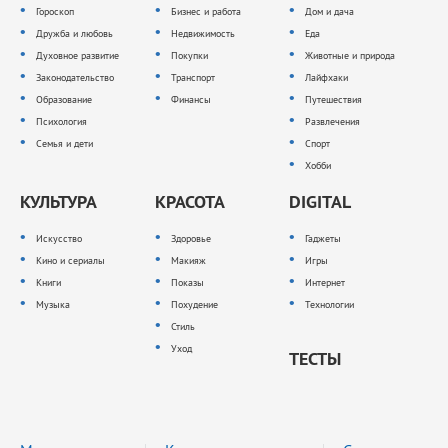
Гороскоп
Бизнес и работа
Дом и дача
Дружба и любовь
Недвижимость
Еда
Духовное развитие
Покупки
Животные и природа
Законодательство
Транспорт
Лайфхаки
Образование
Финансы
Путешествия
Психология
Развлечения
Семья и дети
Спорт
Хобби
КУЛЬТУРА
КРАСОТА
DIGITAL
Искусство
Здоровье
Гаджеты
Кино и сериалы
Макияж
Игры
Книги
Показы
Интернет
Музыка
Похудение
Технологии
Стиль
Уход
ТЕСТЫ