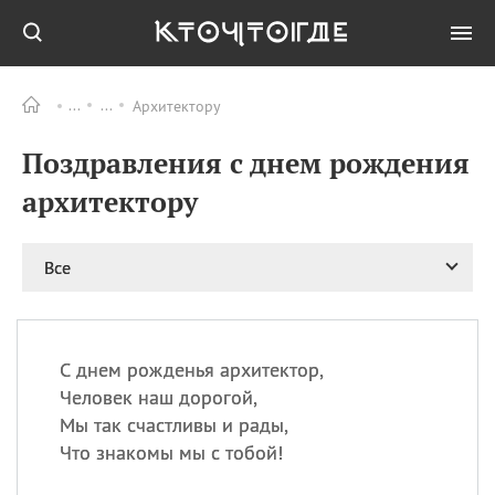
Архитектору
Все
ПРАЗДНИКИ
Поздравления с днем рождения
06.08
Преображение
Господне у западных
архитектору
христиан
06.08
День памяти
благоверных князей
Все
Бориса и Глеба, во
святом Крещении
Романа и Давида
07.08
День ассирийских
С днем рожденья архитектор,
мучеников
Человек наш дорогой,
07.08
Национальный день
Мы так счастливы и рады,
маяка
Что знакомы мы с тобой!
07.08
Годовщина битвы при
Бояка