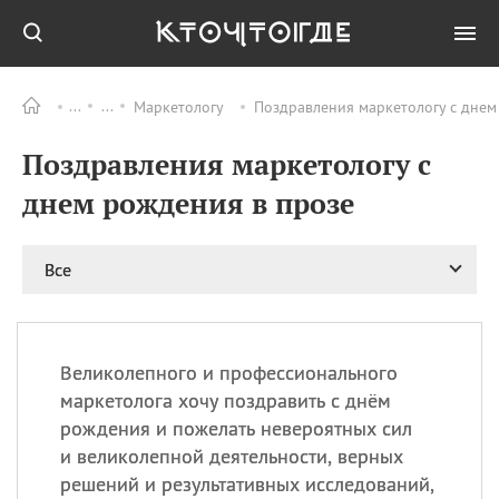
Маркетологу
Поздравления маркетологу с днем
Все
ПРАЗДНИКИ
Поздравления маркетологу с
06.08
Преображение
Господне у западных
днем рождения в прозе
христиан
06.08
День памяти
благоверных князей
Все
Бориса и Глеба, во
святом Крещении
Романа и Давида
07.08
День ассирийских
Великолепного и профессионального
мучеников
маркетолога хочу поздравить с днём
07.08
Национальный день
рождения и пожелать невероятных сил
маяка
и великолепной деятельности, верных
07.08
Годовщина битвы при
решений и результативных исследований,
Бояка