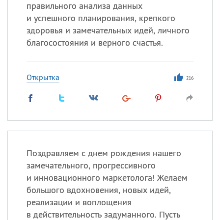
правильного анализа данных
и успешного планирования, крепкого
здоровья и замечательных идей, личного
Все
ИМЕНА
благосостояния и верного счастья.
Сегодня празднуют именины
Открытка
Анатолий
, Афанасий,
Борис
216
,
Еще
Кристина
Посмотреть значение
и
Поздравляем с днем рождения нашего
происхождение
замечательного, прогрессивного
и инновационного маркетолога! Желаем
большого вдохновения, новых идей,
реализации и воплощения
в действительность задуманного. Пусть