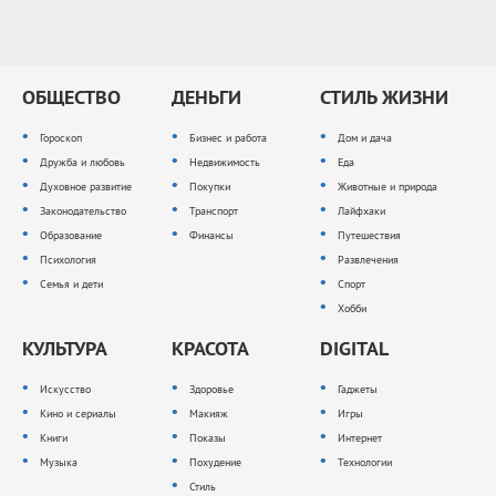
ОБЩЕСТВО
ДЕНЬГИ
СТИЛЬ ЖИЗНИ
Гороскоп
Бизнес и работа
Дом и дача
Дружба и любовь
Недвижимость
Еда
Духовное развитие
Покупки
Животные и природа
Законодательство
Транспорт
Лайфхаки
Образование
Финансы
Путешествия
Психология
Развлечения
Семья и дети
Спорт
Хобби
КУЛЬТУРА
КРАСОТА
DIGITAL
Искусство
Здоровье
Гаджеты
Кино и сериалы
Макияж
Игры
Книги
Показы
Интернет
Музыка
Похудение
Технологии
Стиль