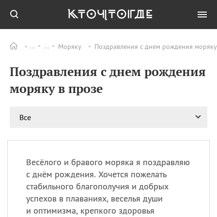
Моряку
Поздравления с днем рождения моряку 
Все
ПРАЗДНИКИ
Поздравления с днем рождения
09.08
День памяти жертв
атомной
моряку в прозе
бомбардировки
Нагасаки
09.08
День переплетов
Все
09.08
Национальный женский
день
09.08
Национальный день
Весёлого и бравого моряка я поздравляю
рисового пудинга
с днём рождения. Хочется пожелать
09.08
День Дымняшки
стабильного благополучия и добрых
(Smokey Bear Day)
успехов в плаваниях, веселья души
и оптимизма, крепкого здоровья