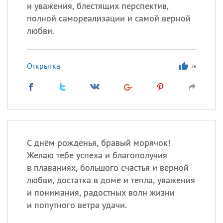
Все
ИМЕНА
и уважения, блестящих перспектив,
полной самореализации и самой верной
Сегодня празднуют именины
любви.
Сергей
, Теодор,
Федор
Открытка
76
Посмотреть значение
и
происхождение
С днём рожденья, бравый морячок!
Желаю тебе успеха и благополучия
в плаваниях, большого счастья и верной
любви, достатка в доме и тепла, уважения
и понимания, радостных волн жизни
и попутного ветра удачи.