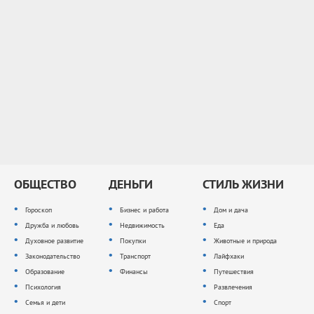
ОБЩЕСТВО
ДЕНЬГИ
СТИЛЬ ЖИЗНИ
Гороскоп
Бизнес и работа
Дом и дача
Дружба и любовь
Недвижимость
Еда
Духовное развитие
Покупки
Животные и природа
Законодательство
Транспорт
Лайфхаки
Образование
Финансы
Путешествия
Психология
Развлечения
Семья и дети
Спорт