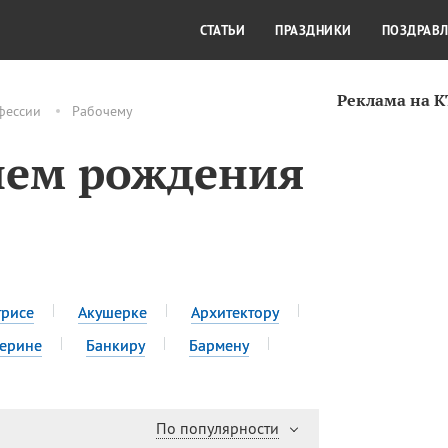
СТИЛЬ ЖИЗНИ
КУЛЬТУРА
КРА
СТАТЬИ
ПРАЗДНИКИ
ПОЗДРАВ
Реклама на 
фессии
Рабочему
нем рождения
трисе
Акушерке
Архитектору
ерине
Банкиру
Бармену
По популярности