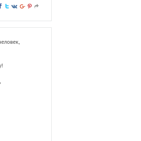
человек,
у!
,