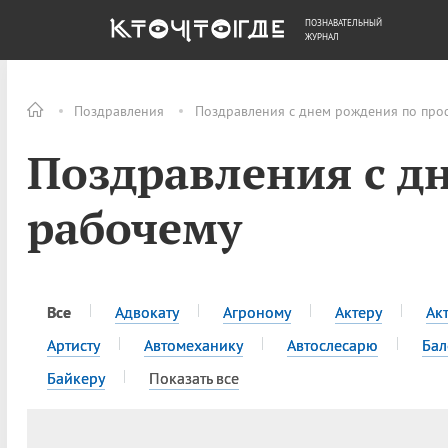
ПОЗНАВАТЕЛЬНЫЙ
ОБЩЕСТВО
ДЕНЬГИ
ЖУРНАЛ
Поздравления
Поздравления с днем рождения по про
Поздравления с д
рабочему
Все
Адвокату
Агроному
Актеру
Ак
Артисту
Автомеханику
Автослесарю
Бал
Байкеру
Показать все