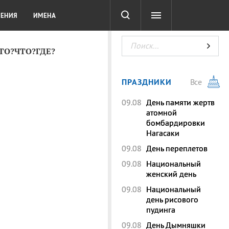
СОТА
DIGITAL
ТЕСТЫ
ЛЕНИЯ
ИМЕНА
КТО?ЧТО?ГДЕ?
ПРАЗДНИКИ
Все
09.08
День памяти жертв
атомной
бомбардировки
Нагасаки
09.08
День переплетов
09.08
Национальный
женский день
09.08
Национальный
день рисового
пудинга
09.08
День Дымняшки