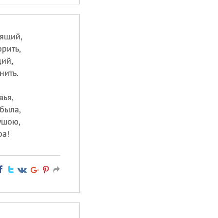
тящий,
рить,
ий,
нить.
вья,
была,
ушою,
ра!