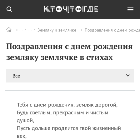
Земляку и землячке
Поздравления с днем рожде
Все
ПРАЗДНИКИ
Поздравления с днем рождения
06.08
Преображение
Господне у западных
земляку землячке в стихах
христиан
06.08
День памяти
благоверных князей
Все
Бориса и Глеба, во
святом Крещении
Романа и Давида
07.08
День ассирийских
Тебя с днем рождения, земляк дорогой,
мучеников
Будь светлым, прекрасным и чистым
07.08
Национальный день
душой,
маяка
Пусть дольше продлится твой жизненный
07.08
Годовщина битвы при
век,
Бояка