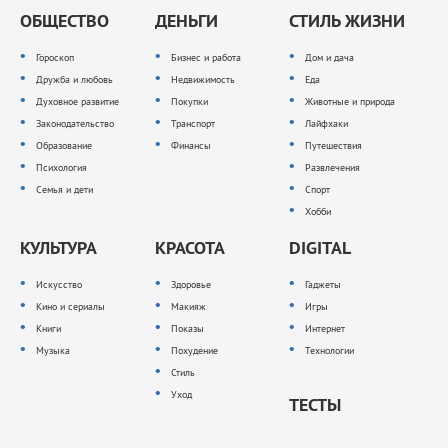
ОБЩЕСТВО
ДЕНЬГИ
СТИЛЬ ЖИЗНИ
Гороскоп
Бизнес и работа
Дом и дача
Дружба и любовь
Недвижимость
Еда
Духовное развитие
Покупки
Животные и природа
Законодательство
Транспорт
Лайфхаки
Образование
Финансы
Путешествия
Психология
Развлечения
Семья и дети
Спорт
Хобби
КУЛЬТУРА
КРАСОТА
DIGITAL
Искусство
Здоровье
Гаджеты
Кино и сериалы
Макияж
Игры
Книги
Показы
Интернет
Музыка
Похудение
Технологии
Стиль
Уход
ТЕСТЫ