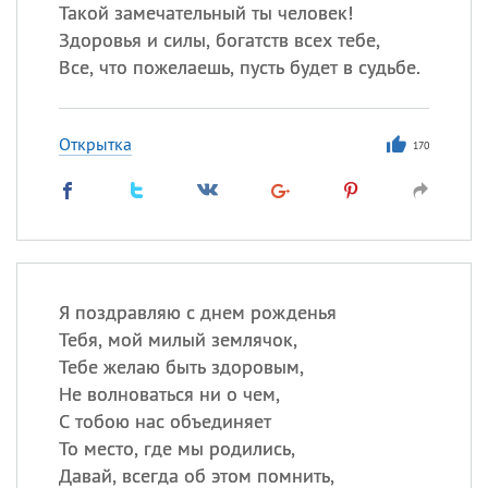
Такой замечательный ты человек!
Здоровья и силы, богатств всех тебе,
Все, что пожелаешь, пусть будет в судьбе.
Все
ИМЕНА
Сегодня празднуют именины
Открытка
170
Анатолий
, Афанасий,
Борис
,
Еще
Кристина
Я поздравляю с днем рожденья
Посмотреть значение
и
Тебя, мой милый землячок,
происхождение
Тебе желаю быть здоровым,
Не волноваться ни о чем,
С тобою нас объединяет
То место, где мы родились,
Давай, всегда об этом помнить,