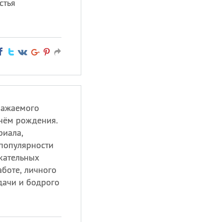
стья
ражаемого
нём рождения.
риала,
 популярности
екательных
аботе, личного
дачи и бодрого