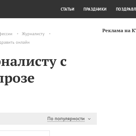
СТИЛЬ ЖИЗНИ
КУЛЬТУРА
КРА
СТАТЬИ
ПРАЗДНИКИ
ПОЗДРАВ
Реклама на 
фессии
Журналисту
здравить онлайн
налисту с
прозе
По популярности