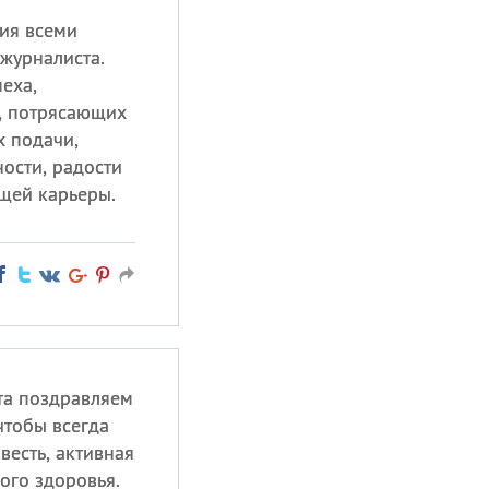
ия всеми
журналиста.
еха,
, потрясающих
х подачи,
ости, радости
ящей карьеры.
та поздравляем
чтобы всегда
весть, активная
ого здоровья.