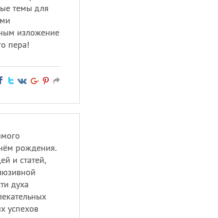
ные темы для
ыми
ным изложение
го пера!
имого
нём рождения.
й и статей,
клюзивной
ти духа
лекательных
ых успехов