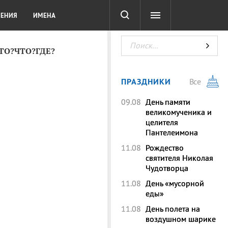
СОТА
DIGITAL
ТЕСТЫ
ЛЕНИЯ
ИМЕНА
КТО?ЧТО?ГДЕ?
ПРАЗДНИКИ
Все
09.08
День памяти
великомученика и
целителя
Пантелеимона
11.08
Рождество
святителя Николая
Чудотворца
11.08
День «мусорной
еды»
11.08
День полета на
воздушном шарике