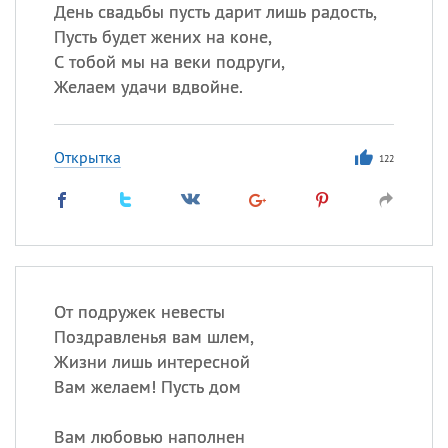
Все
ИМЕНА
День свадьбы пусть дарит лишь радость,
Пусть будет жених на коне,
Сегодня празднуют именины
С тобой мы на веки подруги,
Желаем удачи вдвойне.
Сергей
, Теодор,
Федор
Посмотреть значение
и
Открытка
происхождение
122
От подружек невесты
Поздравленья вам шлем,
Жизни лишь интересной
Вам желаем! Пусть дом
Вам любовью наполнен