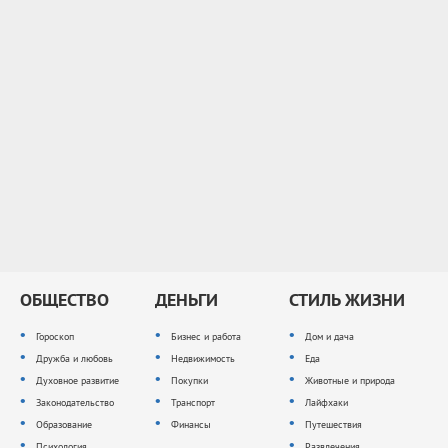
ОБЩЕСТВО
ДЕНЬГИ
СТИЛЬ ЖИЗНИ
Гороскоп
Бизнес и работа
Дом и дача
Дружба и любовь
Недвижимость
Еда
Духовное развитие
Покупки
Животные и природа
Законодательство
Транспорт
Лайфхаки
Образование
Финансы
Путешествия
Психология
Развлечения