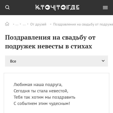
От друзей
Поздравления на свадьбу от подруже
Все
ПРАЗДНИКИ
Поздравления на свадьбу от
09.08
День памяти жертв
атомной
подружек невесты в стихах
бомбардировки
Нагасаки
09.08
День переплетов
Все
09.08
Национальный женский
день
09.08
Национальный день
Любимая наша подруга,
рисового пудинга
Сегодня ты стала невестой,
09.08
День Дымняшки
Тебя так хотим мы поздравить
(Smokey Bear Day)
С событием этим чудесным!