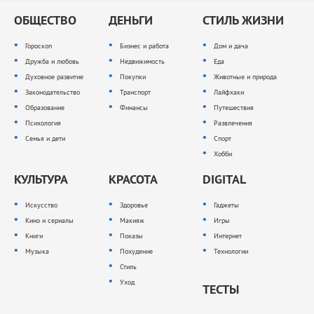
ОБЩЕСТВО
ДЕНЬГИ
СТИЛЬ ЖИЗНИ
Гороскоп
Бизнес и работа
Дом и дача
Дружба и любовь
Недвижимость
Еда
Духовное развитие
Покупки
Животные и природа
Законодательство
Транспорт
Лайфхаки
Образование
Финансы
Путешествия
Психология
Развлечения
Семья и дети
Спорт
Хобби
КУЛЬТУРА
КРАСОТА
DIGITAL
Искусство
Здоровье
Гаджеты
Кино и сериалы
Макияж
Игры
Книги
Показы
Интернет
Музыка
Похудение
Технологии
Стиль
Уход
ТЕСТЫ