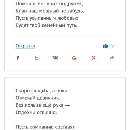
Все
ИМЕНА
Помни всех своих подружек,
Клан наш мощный не забудь,
Сегодня празднуют именины
Пусть усыпанным любовью
Будет твой семейный путь.
Акакий
,
Василий
,
Иван
,
Еще
Открытка
355
Алена
,
Анастасия
,
Антонина
,
Еще
Посмотреть значение
и
происхождение
Скоро свадьба, а пока
Отмечай девичник.
Без кольца ещё рука —
Отдохни отлично.
Пусть компанию составят