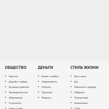
ОБЩЕСТВО
ДЕНЬГИ
СТИЛЬ ЖИЗНИ
Гороскоп
Бизнес и работа
Дом и дача
Дружба и любовь
Недвижимость
Еда
Духовное развитие
Покупки
Животные и природа
Законодательство
Транспорт
Лайфхаки
Образование
Финансы
Путешествия
Психология
Развлечения
Семья и дети
Спорт