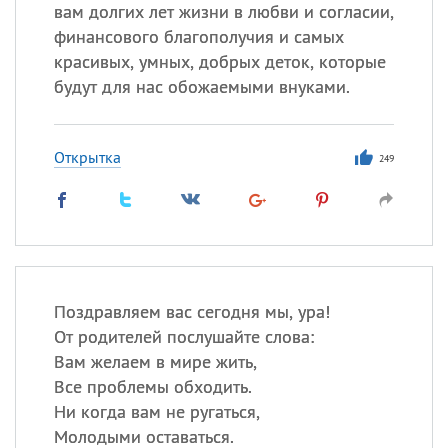
Все
ИМЕНА
вам долгих лет жизни в любви и согласии,
финансового благополучия и самых
Сегодня празднуют именины
красивых, умных, добрых деток, которые
будут для нас обожаемыми внуками.
Акакий
,
Василий
,
Иван
,
Еще
Открытка
249
Алена
,
Анастасия
,
Антонина
,
Еще
Посмотреть значение
и
происхождение
Поздравляем вас сегодня мы, ура!
От родителей послушайте слова:
Вам желаем в мире жить,
Все проблемы обходить.
Ни когда вам не ругаться,
Молодыми оставаться.