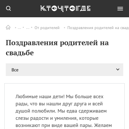
От родителей
Поздравления родителей на свад
Все
ПРАЗДНИКИ
Поздравления родителей на
11.08
Рождество святителя
Николая Чудотворца
свадьбе
11.08
День «мусорной еды»
11.08
День полета на
Все
воздушном шарике
12.08
Курбан Байрам —
праздник
жертвоприношения
Любимые наши дети! Мы больше всех
12.08
День
рады, что вы нашли друг друга и всей
Военно‑воздушных сил
душой полюбили. Мы едва сдерживаем
(День ВВС) РФ
слезы радости и умиления, которые
возникают при виде вашей пары. Желаем