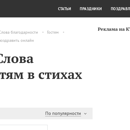
СТИЛЬ ЖИЗНИ
КУЛЬТУРА
КРА
СТАТЬИ
ПРАЗДНИКИ
ПОЗДРАВ
Реклама на 
Слова благодарности
Гостям
 поздравить онлайн
Слова
тям в стихах
По популярности