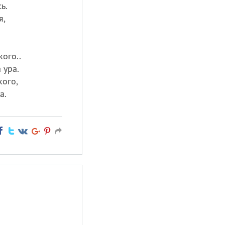
ь.
я,
ого..
 ура.
кого,
а.