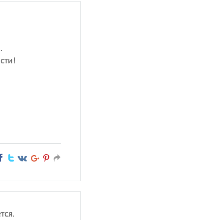
.
сти!
тся.