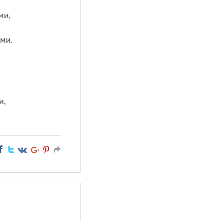
ми,
ми.
!
и,