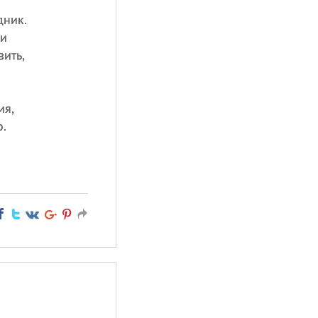
дник.
ли
вить,
ия,
о.