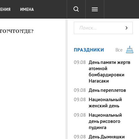
СОТА
DIGITAL
ТЕСТЫ
ЛЕНИЯ
ИМЕНА
КТО?ЧТО?ГДЕ?
ПРАЗДНИКИ
Все
09.08
День памяти жертв
атомной
бомбардировки
Нагасаки
09.08
День переплетов
09.08
Национальный
женский день
09.08
Национальный
день рисового
пудинга
09.08
День Дымняшки