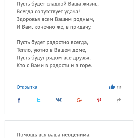
Пусть будет сладкой Ваша жизнь,
Всегда сопутствует удача!
Все
ИМЕНА
Здоровья всем Вашим родным,
Сегодня празднуют именины
И Вам, конечно же, в придачу.
Пусть будет радостно всегда,
Александр
,
Макар
Тепло, уютно в Вашем доме,
Анна
Пусть будут рядом все друзья,
Кто с Вами в радости и в горе.
Посмотреть значение
и
происхождение
Открытка
215
Помощь вся ваша неоценима.