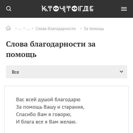
Слова благодарности
За помощь
Все
ПРАЗДНИКИ
Слова благодарности за
08.08
День «Счастье
случается» (Happiness
помощь
Happens Day)
08.08
День мира в Аугсбурге
Все
08.08
Ермолаев день
09.08
День святого
великомученика
Пантелеймона –
Вас всей душой благодарю
покровителя всех
врачей и целителя
За помощь Вашу и старания,
больных
Спасибо Вам я говорю,
09.08
День книголюбов (Book
И блага все я Вам желаю.
Lovers Day)