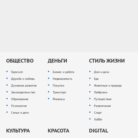
ОБЩЕСТВО
ДЕНЬГИ
СТИЛЬ ЖИЗНИ
Гороскоп
Бизнес и работа
Дом и дача
Дружба и любовь
Недвижимость
Еда
Духовное развитие
Покупки
Животные и природа
Законодательство
Транспорт
Лайфхаки
Образование
Финансы
Путешествия
Психология
Развлечения
Семья и дети
Спорт
Хобби
КУЛЬТУРА
КРАСОТА
DIGITAL