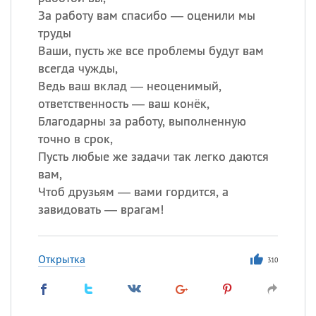
За работу вам спасибо — оценили мы
труды
Все
ИМЕНА
Ваши, пусть же все проблемы будут вам
всегда чужды,
Сегодня празднуют именины
Ведь ваш вклад — неоценимый,
ответственность — ваш конёк,
Анатолий
, Афанасий,
Борис
Благодарны за работу, выполненную
,
Еще
точно в срок,
Пусть любые же задачи так легко даются
Кристина
вам,
Чтоб друзьям — вами гордится, а
Посмотреть значение
и
завидовать — врагам!
происхождение
Открытка
310