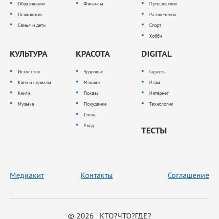
Образование
Финансы
Путешествия
Психология
Развлечения
Семья и дети
Спорт
Хобби
КУЛЬТУРА
КРАСОТА
DIGITAL
Искусство
Здоровье
Гаджеты
Кино и сериалы
Макияж
Игры
Книги
Показы
Интернет
Музыка
Похудение
Технологии
Стиль
Уход
ТЕСТЫ
Медиакит
Контакты
Соглашение
© 2026 КТО?ЧТО?ГДЕ?