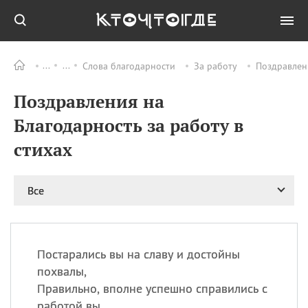
Слова благодарности
За работу
Поздравлени
Все
ПРАЗДНИКИ
Поздравления на
06.08
Преображение
Господне у западных
Благодарность за работу в
христиан
стихах
06.08
День памяти
благоверных князей
Бориса и Глеба, во
святом Крещении
Все
Романа и Давида
07.08
День ассирийских
мучеников
Постарались вы на славу и достойны
07.08
Национальный день
похвалы,
маяка
Правильно, вполне успешно справились с
07.08
Годовщина битвы при
работой вы,
Бояка