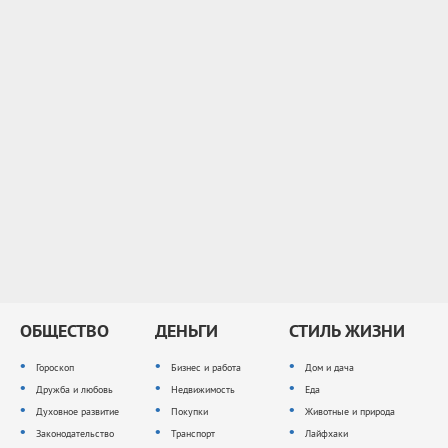
ОБЩЕСТВО
ДЕНЬГИ
СТИЛЬ ЖИЗНИ
Гороскоп
Бизнес и работа
Дом и дача
Дружба и любовь
Недвижимость
Еда
Духовное развитие
Покупки
Животные и природа
Законодательство
Транспорт
Лайфхаки