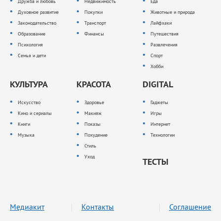
Дружба и любовь
Недвижимость
Еда
Духовное развитие
Покупки
Животные и природа
Законодательство
Транспорт
Лайфхаки
Образование
Финансы
Путешествия
Психология
Развлечения
Семья и дети
Спорт
Хобби
КУЛЬТУРА
КРАСОТА
DIGITAL
Искусство
Здоровье
Гаджеты
Кино и сериалы
Макияж
Игры
Книги
Показы
Интернет
Музыка
Похудение
Технологии
Стиль
Уход
ТЕСТЫ
Медиакит
Контакты
Соглашение