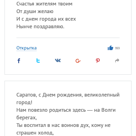
Счастья жителям твоим
От души желаю
Все
ИМЕНА
И с днем города их всех
Сегодня празднуют именины
Нынче поздравляю.
Александр
,
Макар
Открытка
353
Анна
Посмотреть значение
и
происхождение
Саратов, с Днем рождения, великолепный
город!
Нам повезло родиться здесь — на Волги
берегах,
Ты воспитал в нас воинов дух, кому не
страшен холод,