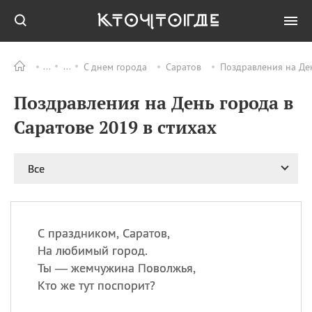
С днем города
Саратов
Поздравления на Ден
Все
ПРАЗДНИКИ
Поздравления на День города в
08.08
День «Счастье
случается» (Happiness
Саратове 2019 в стихах
Happens Day)
08.08
День мира в Аугсбурге
Все
08.08
Ермолаев день
09.08
День святого
великомученика
Пантелеймона –
С праздником, Саратов,
покровителя всех
врачей и целителя
На любимый город.
больных
Ты — жемчужина Поволжья,
09.08
День книголюбов (Book
Кто же тут поспорит?
Lovers Day)