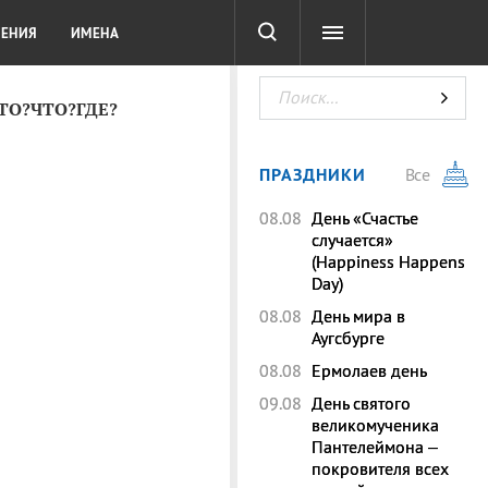
СОТА
DIGITAL
ТЕСТЫ
ЛЕНИЯ
ИМЕНА
КТО?ЧТО?ГДЕ?
ПРАЗДНИКИ
Все
08.08
День «Счастье
случается»
(Happiness Happens
Day)
08.08
День мира в
Аугсбурге
08.08
Ермолаев день
09.08
День святого
великомученика
Пантелеймона –
покровителя всех