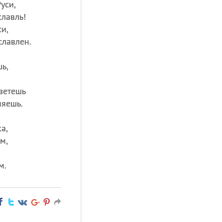
уси,
лавль!
и,
славлен.
ь,
ветешь
няешь.
а,
м,
м.