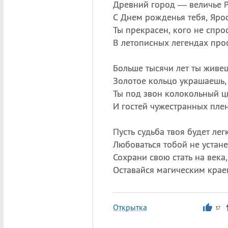
Древний город — величье Р
С Днем рожденья тебя, Ярос
Ты прекрасен, кого не спрос
В летописных легендах про
Больше тысячи лет ты живеш
Золотое кольцо украшаешь,
Ты под звон колокольный ц
И гостей чужестранных пле
Пусть судьба твоя будет легк
Любоваться тобой не устане
Сохрани свою стать на века,
Оставайся магическим крае
Открытка
37