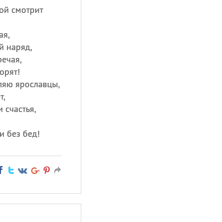
дой смотрит
ая,
й наряд,
ечая,
орят!
ляю ярославцы,
т,
 счастья,
и без бед!