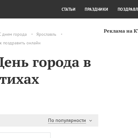
СТИЛЬ ЖИЗНИ
КУЛЬТУРА
КРА
СТАТЬИ
ПРАЗДНИКИ
ПОЗДРАВ
Реклама на 
С днем города
Ярославль
ак поздравить онлайн
ень города в
стихах
По популярности