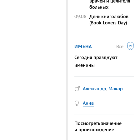
врачей и целителя
больных
09.08
День книголюбов
(Book Lovers Day)
ИМЕНА
Все
Сегодня празднуют
именины
Александр
,
Макар
Анна
Посмотреть значение
и происхождение