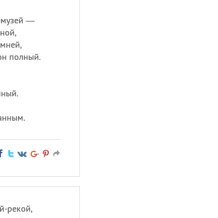
-музей —
ной,
мней,
он полный.
нный.
анным.
й-рекой,