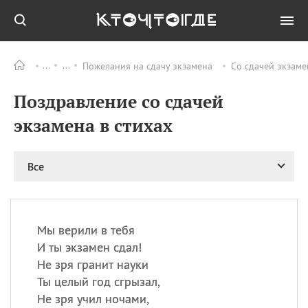
Пожелания на сдачу экзамена
Со сдачей экзаме
Все
ПРАЗДНИКИ
Поздравление со сдачей
11.08
Рождество святителя
Николая Чудотворца
экзамена в стихах
11.08
День «мусорной еды»
11.08
День полета на
Все
воздушном шарике
12.08
Курбан Байрам —
праздник
жертвоприношения
Мы верили в тебя
12.08
День
И ты экзамен сдал!
Военно‑воздушных сил
Не зря гранит науки
(День ВВС) РФ
Ты целый год сгрызал,
Не зря учил ночами,