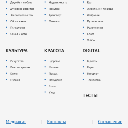
Дружба и любовь
Недвижимость
Еда
Духовное развитие
Покупки
Животные и природа
Законодательство
Транспорт
Лайфхаки
Образование
Финансы
Путешествия
Психология
Развлечения
Семья и дети
Спорт
Хобби
КУЛЬТУРА
КРАСОТА
DIGITAL
Искусство
Здоровье
Гаджеты
Кино и сериалы
Макияж
Игры
Книги
Показы
Интернет
Музыка
Похудение
Технологии
Стиль
Уход
ТЕСТЫ
Медиакит
Контакты
Соглашение