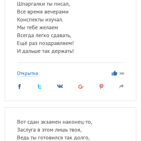
Все
ИМЕНА
Шпаргалки ты писал,
Все время вечерами
Сегодня празднуют именины
Конспекты изучал.
Мы тебе желаем
Акакий
,
Василий
,
Иван
,
Всегда легко сдавать,
Еще
Ещё раз поздравляем!
И дальше так держать!
Алена
,
Анастасия
,
Антонина
,
Еще
Открытка
340
Посмотреть значение
и
происхождение
Вот сдан экзамен наконец-то,
Заслуга в этом лишь твоя,
Ведь ты готовился так долго,