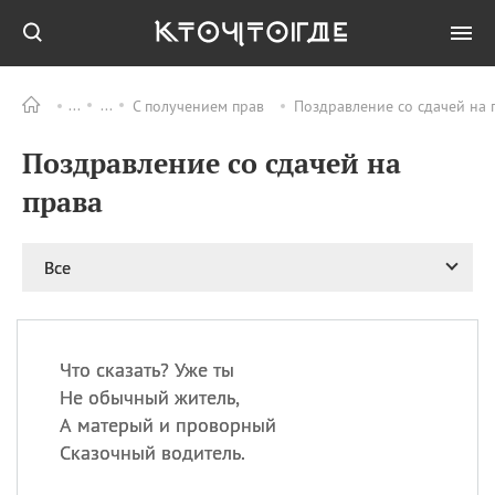
С получением прав
Поздравление со сдачей на 
Все
ПРАЗДНИКИ
Поздравление со сдачей на
09.08
День памяти жертв
атомной
права
бомбардировки
Нагасаки
09.08
День переплетов
Все
09.08
Национальный женский
день
09.08
Национальный день
Что сказать? Уже ты
рисового пудинга
Не обычный житель,
09.08
День Дымняшки
А матерый и проворный
(Smokey Bear Day)
Сказочный водитель.