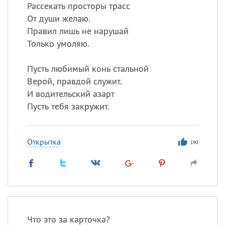
Все
ИМЕНА
Рассекать просторы трасс
От души желаю.
Сегодня празднуют именины
Правил лишь не нарушай
Только умоляю.
Сергей
, Теодор,
Федор
Пусть любимый конь стальной
Посмотреть значение
и
происхождение
Верой, правдой служит.
И водительский азарт
Пусть тебя закружит.
Открытка
190
Что это за карточка?