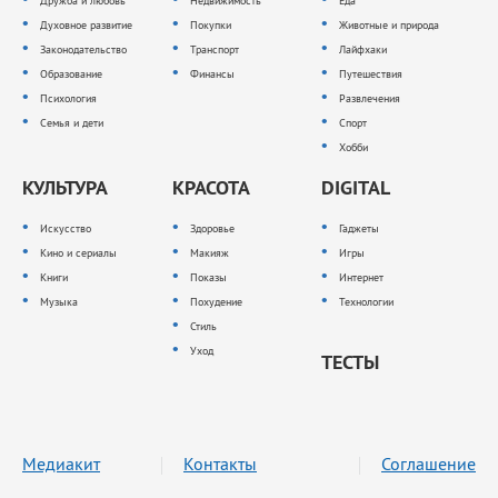
Дружба и любовь
Недвижимость
Еда
Духовное развитие
Покупки
Животные и природа
Законодательство
Транспорт
Лайфхаки
Образование
Финансы
Путешествия
Психология
Развлечения
Семья и дети
Спорт
Хобби
КУЛЬТУРА
КРАСОТА
DIGITAL
Искусство
Здоровье
Гаджеты
Кино и сериалы
Макияж
Игры
Книги
Показы
Интернет
Музыка
Похудение
Технологии
Стиль
Уход
ТЕСТЫ
Медиакит
Контакты
Соглашение