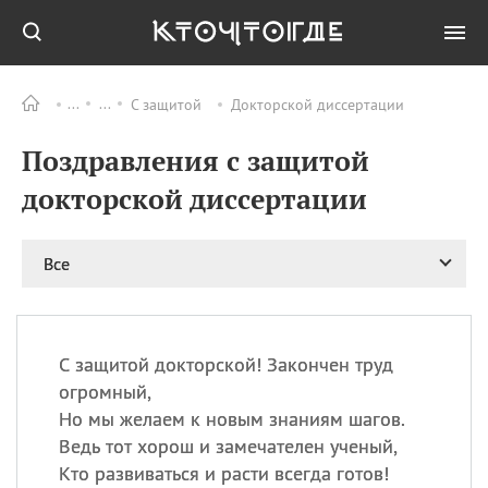
С защитой
Докторской диссертации
Все
ПРАЗДНИКИ
Поздравления с защитой
06.08
Преображение
Господне у западных
докторской диссертации
христиан
06.08
День памяти
благоверных князей
Все
Бориса и Глеба, во
святом Крещении
Романа и Давида
07.08
День ассирийских
С защитой докторской! Закончен труд
мучеников
огромный,
07.08
Национальный день
Но мы желаем к новым знаниям шагов.
маяка
Ведь тот хорош и замечателен ученый,
07.08
Годовщина битвы при
Кто развиваться и расти всегда готов!
Бояка