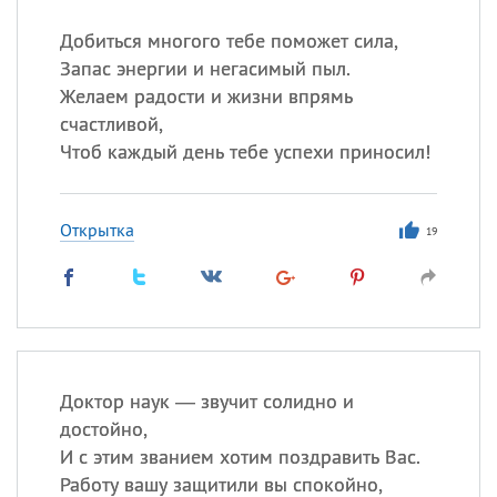
Добиться многого тебе поможет сила,
Запас энергии и негасимый пыл.
Все
ИМЕНА
Желаем радости и жизни впрямь
Сегодня празднуют именины
счастливой,
Чтоб каждый день тебе успехи приносил!
Анатолий
, Афанасий,
Борис
,
Еще
Открытка
19
Кристина
Посмотреть значение
и
происхождение
Доктор наук — звучит солидно и
достойно,
И с этим званием хотим поздравить Вас.
Работу вашу защитили вы спокойно,