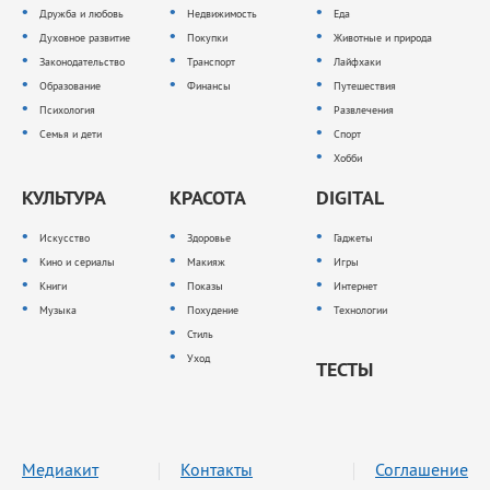
Дружба и любовь
Недвижимость
Еда
Духовное развитие
Покупки
Животные и природа
Законодательство
Транспорт
Лайфхаки
Образование
Финансы
Путешествия
Психология
Развлечения
Семья и дети
Спорт
Хобби
КУЛЬТУРА
КРАСОТА
DIGITAL
Искусство
Здоровье
Гаджеты
Кино и сериалы
Макияж
Игры
Книги
Показы
Интернет
Музыка
Похудение
Технологии
Стиль
Уход
ТЕСТЫ
Медиакит
Контакты
Соглашение