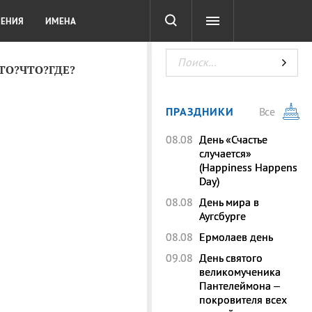
СОТА
DIGITAL
ТЕСТЫ
ЛЕНИЯ
ИМЕНА
КТО?ЧТО?ГДЕ?
ПРАЗДНИКИ
Все
08.08
День «Счастье
случается»
(Happiness Happens
Day)
08.08
День мира в
Аугсбурге
08.08
Ермолаев день
09.08
День святого
великомученика
Пантелеймона –
покровителя всех