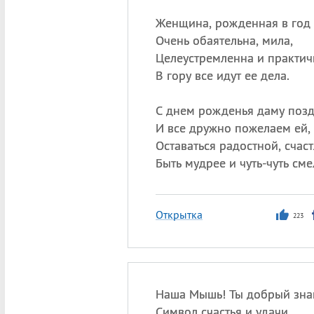
Женщина, рожденная в год
Очень обаятельна, мила,
Целеустремленна и практич
В гору все идут ее дела.
С днем рожденья даму поз
И все дружно пожелаем ей,
Оставаться радостной, счас
Быть мудрее и чуть-чуть сме
Открытка
223
Наша Мышь! Ты добрый зна
Символ счастья и удачи.