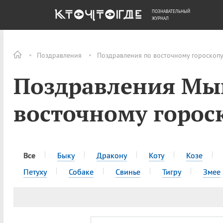
ПОЗНАВАТЕЛЬНЫЙ
ОБЩЕСТВО
ДЕНЬГИ
ЖУРНАЛ
Поздравления
Поздравления по восточному гороскоп
Поздравления Мы
восточному горос
Все
Быку
Дракону
Коту
Козе
Петуху
Собаке
Свинье
Тигру
Змее