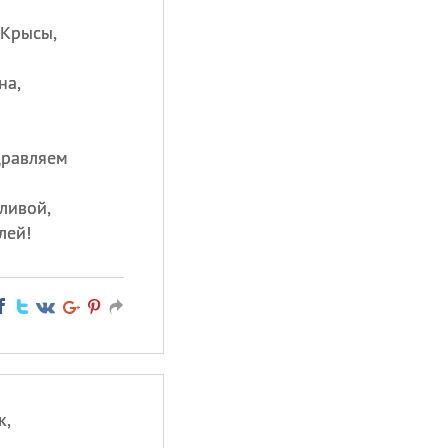
 Крысы,
на,
дравляем
тливой,
лей!
к,