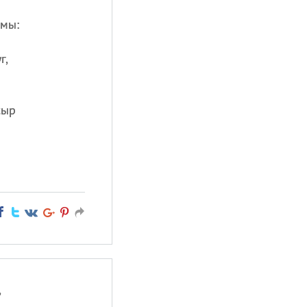
 мы:
г,
сыр
,