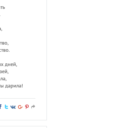
ть
.
,
тво,
тво.
х дней,
зей,
ла,
ы дарила!