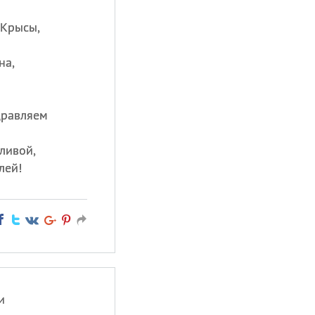
 Крысы,
на,
дравляем
тливой,
лей!
и