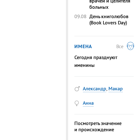
врачей и целителя
больных
09.08
День книголюбов
(Book Lovers Day)
ИМЕНА
Все
Сегодня празднуют
именины
Александр
,
Макар
Анна
Посмотреть значение
и происхождение