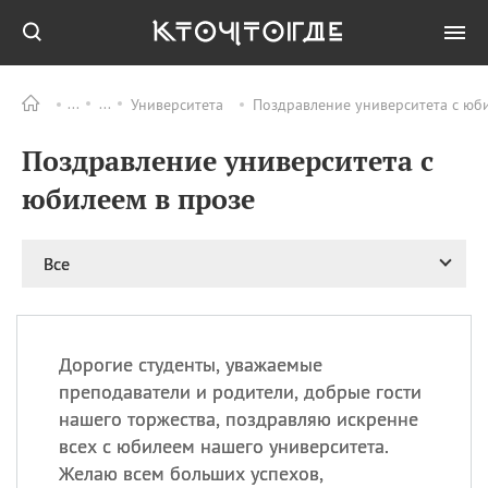
Университета
Поздравление университета с юби
Все
ПРАЗДНИКИ
Поздравление университета с
06.08
Преображение
Господне у западных
юбилеем в прозе
христиан
06.08
День памяти
благоверных князей
Все
Бориса и Глеба, во
святом Крещении
Романа и Давида
07.08
День ассирийских
Дорогие студенты, уважаемые
мучеников
преподаватели и родители, добрые гости
07.08
Национальный день
нашего торжества, поздравляю искренне
маяка
всех с юбилеем нашего университета.
07.08
Годовщина битвы при
Желаю всем больших успехов,
Бояка