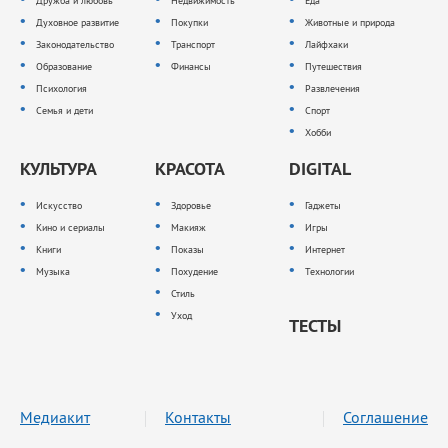
Дружба и любовь
Недвижимость
Еда
Духовное развитие
Покупки
Животные и природа
Законодательство
Транспорт
Лайфхаки
Образование
Финансы
Путешествия
Психология
Развлечения
Семья и дети
Спорт
Хобби
КУЛЬТУРА
КРАСОТА
DIGITAL
Искусство
Здоровье
Гаджеты
Кино и сериалы
Макияж
Игры
Книги
Показы
Интернет
Музыка
Похудение
Технологии
Стиль
Уход
ТЕСТЫ
Медиакит
Контакты
Соглашение