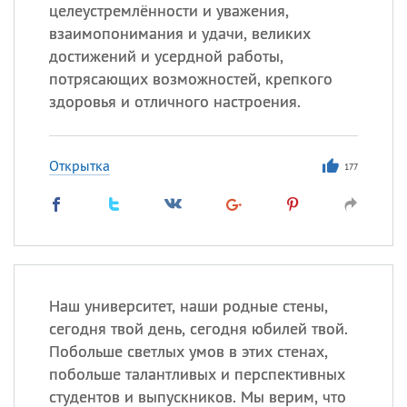
целеустремлённости и уважения,
взаимопонимания и удачи, великих
достижений и усердной работы,
Все
ИМЕНА
потрясающих возможностей, крепкого
Сегодня празднуют именины
здоровья и отличного настроения.
Анатолий
, Афанасий,
Борис
Открытка
,
Еще
177
Кристина
Посмотреть значение
и
происхождение
Наш университет, наши родные стены,
сегодня твой день, сегодня юбилей твой.
Побольше светлых умов в этих стенах,
побольше талантливых и перспективных
студентов и выпускников. Мы верим, что