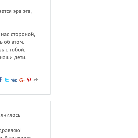
ется эра эта,
 нас стороной,
ь об этом.
ь с тобой,
 наши дети.
олнилось
здравляю!
ый мужчина,