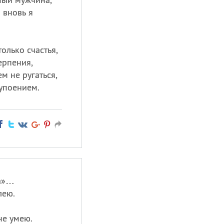
 вновь я
олько счастья,
ерпения,
м не ругаться,
 упоением.
да»…
лею.
не умею.