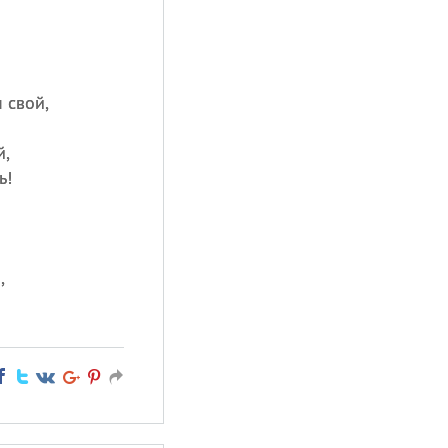
й
 свой,
й,
ь!
,