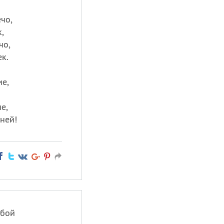
чо,
,
чо,
к.
е,
е,
ней!
обой