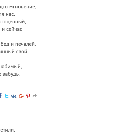
удто мгновение,
я нас.
агоценный,
 и сейчас!
 бед и печалей,
инный свой
 любимый,
 забудь.
етили,