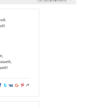
ой.
ой!
е,
нашей,
шей!