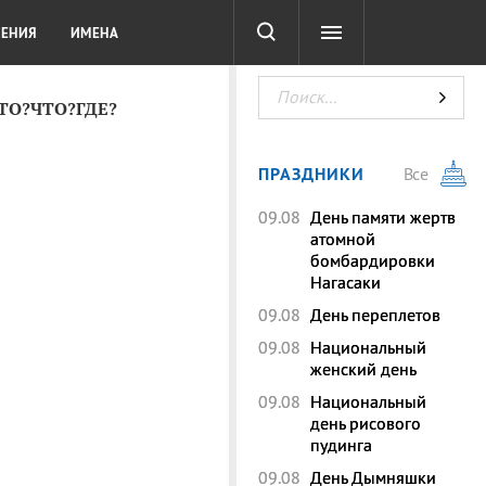
СОТА
DIGITAL
ТЕСТЫ
ЛЕНИЯ
ИМЕНА
КТО?ЧТО?ГДЕ?
ПРАЗДНИКИ
Все
09.08
День памяти жертв
атомной
бомбардировки
Нагасаки
09.08
День переплетов
09.08
Национальный
женский день
09.08
Национальный
день рисового
пудинга
09.08
День Дымняшки