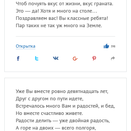
Все
ИМЕНА
Чтоб почуять вкус от жизни, вкус граната.
Это — да! Хотя и много на столе…
Сегодня празднуют именины
Поздравляем вас! Вы классные ребята!
Пар таких не так уж много на Земле.
Герман
,
Иван
,
Клим
,
Еще
Анфиса
Открытка
398
Посмотреть значение
и
происхождение
Уже Вы вместе ровно девятнадцать лет,
Друг с другом по пути идете,
Встречалось много Вам и радостей, и бед,
Но вместе счастливо живете.
Радости делить — уже двойная радость,
А горе на двоих — всего полгоря,