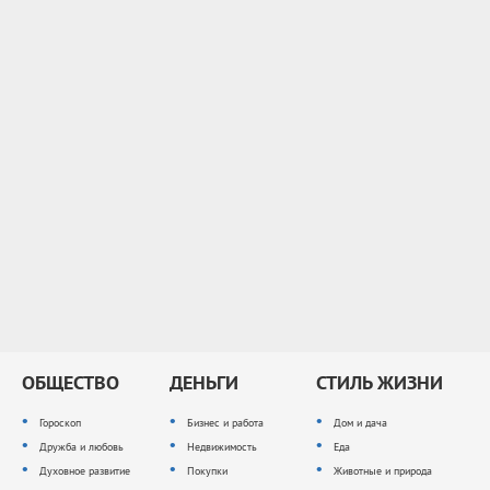
ОБЩЕСТВО
ДЕНЬГИ
СТИЛЬ ЖИЗНИ
Гороскоп
Бизнес и работа
Дом и дача
Дружба и любовь
Недвижимость
Еда
Духовное развитие
Покупки
Животные и природа