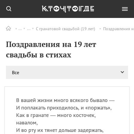
С гранатовой свадьбой (19 лет)
Поздравления на
Все
ПРАЗДНИКИ
Поздравления на 19 лет
09.08
День памяти
великомученика и
свадьбы в стихах
целителя Пантелеимона
11.08
Рождество святителя
Николая Чудотворца
Все
11.08
День «мусорной еды»
11.08
День полета на
воздушном шарике
В вашей жизни много всякого бывало —
11.08
День Святой Клары —
И поплакать приходилось, и «поржать»,
покровительницы
Как в гранате — много косточек,
телевидения
навалом,
И во рту их тянет дольше задержать,