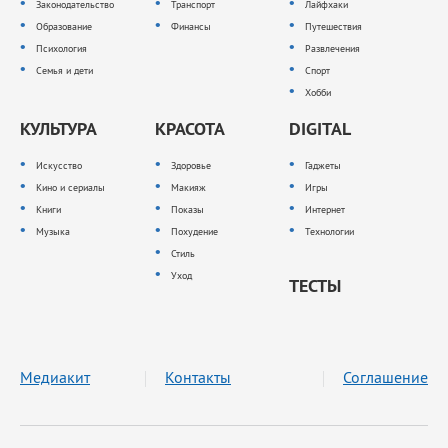
Законодательство
Транспорт
Лайфхаки
Образование
Финансы
Путешествия
Психология
Развлечения
Семья и дети
Спорт
Хобби
КУЛЬТУРА
КРАСОТА
DIGITAL
Искусство
Здоровье
Гаджеты
Кино и сериалы
Макияж
Игры
Книги
Показы
Интернет
Музыка
Похудение
Технологии
Стиль
Уход
ТЕСТЫ
Медиакит
Контакты
Соглашение