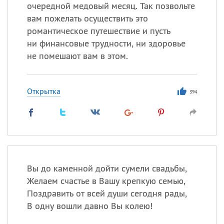
Все
ИМЕНА
очередной медовый месяц. Так позвольте
вам пожелать осуществить это
Сегодня празднуют именины
романтическое путешествие и пусть
ни финансовые трудности, ни здоровье
Сергей
, Теодор,
Федор
не помешают вам в этом.
Посмотреть значение
и
происхождение
Открытка
394
Вы до каменной дойти сумели свадьбы,
Желаем счастье в Вашу крепкую семью,
Поздравить от всей души сегодня рады,
В одну вошли давно Вы колею!