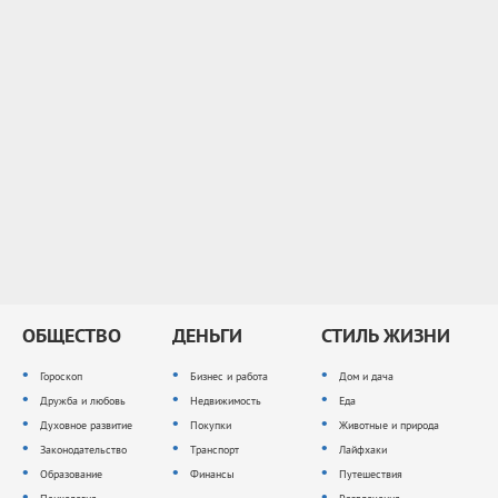
ОБЩЕСТВО
ДЕНЬГИ
СТИЛЬ ЖИЗНИ
Гороскоп
Бизнес и работа
Дом и дача
Дружба и любовь
Недвижимость
Еда
Духовное развитие
Покупки
Животные и природа
Законодательство
Транспорт
Лайфхаки
Образование
Финансы
Путешествия