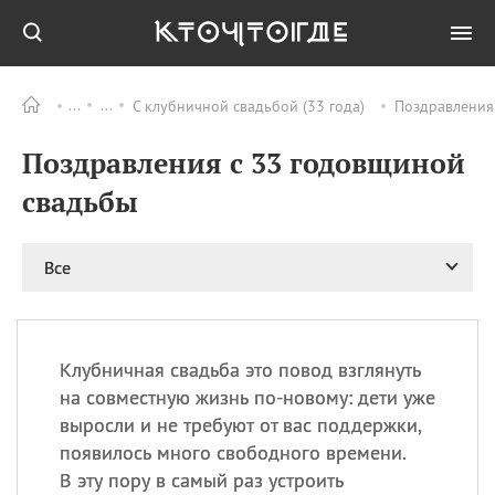
С клубничной свадьбой (33 года)
Поздравления 
Все
ПРАЗДНИКИ
Поздравления с 33 годовщиной
09.08
День памяти жертв
атомной
свадьбы
бомбардировки
Нагасаки
09.08
День переплетов
Все
09.08
Национальный женский
день
09.08
Национальный день
Клубничная свадьба это повод взглянуть
рисового пудинга
на совместную жизнь по-новому: дети уже
09.08
День Дымняшки
выросли и не требуют от вас поддержки,
(Smokey Bear Day)
появилось много свободного времени.
В эту пору в самый раз устроить