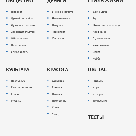
ОБЩЕСТВО
ДЕНЬГИ
СТИЛЬ ЖИЗНИ
Гороскоп
Бизнес и работа
Дом и дача
Дружба и любовь
Недвижимость
Еда
Духовное развитие
Покупки
Животные и природа
Законодательство
Транспорт
Лайфхаки
Образование
Финансы
Путешествия
Психология
Развлечения
Семья и дети
Спорт
Хобби
КУЛЬТУРА
КРАСОТА
DIGITAL
Искусство
Здоровье
Гаджеты
Кино и сериалы
Макияж
Игры
Книги
Показы
Интернет
Музыка
Похудение
Технологии
Стиль
Уход
ТЕСТЫ