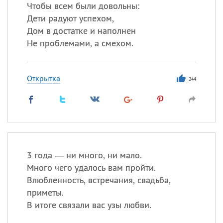
Чтобы всем были довольны:
Дети радуют успехом,
Дом в достатке и наполнен
Все
ИМЕНА
Не проблемами, а смехом.
Сегодня празднуют именины
Открытка
Анатолий
, Афанасий,
Борис
244
,
Еще
Кристина
Посмотреть значение
и
3 года — ни много, ни мало.
происхождение
Много чего удалось вам пройти.
Влюбленность, встречания, свадьба,
приметы.
В итоге связали вас узы любви.