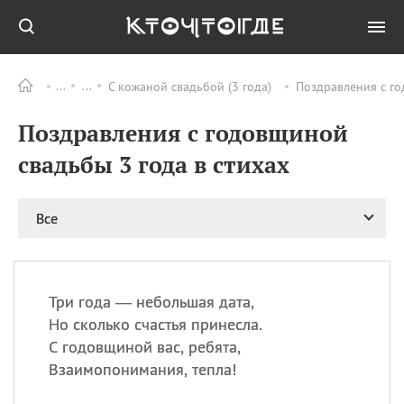
С кожаной свадьбой (3 года)
Поздравления с го
Все
ПРАЗДНИКИ
Поздравления с годовщиной
06.08
Преображение
Господне у западных
свадьбы 3 года в стихах
христиан
06.08
День памяти
благоверных князей
Все
Бориса и Глеба, во
святом Крещении
Романа и Давида
07.08
День ассирийских
Три года — небольшая дата,
мучеников
Но сколько счастья принесла.
07.08
Национальный день
С годовщиной вас, ребята,
маяка
Взаимопонимания, тепла!
07.08
Годовщина битвы при
Бояка