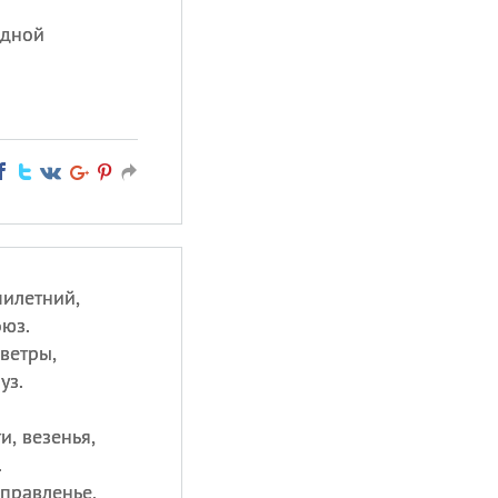
едной
илетний,
оюз.
ветры,
уз.
и, везенья,
.
правленье,