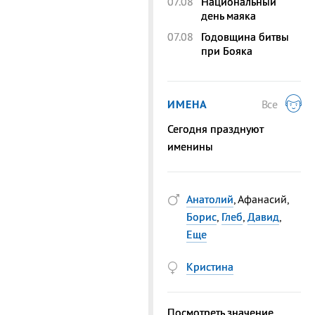
07.08
Национальный
день маяка
07.08
Годовщина битвы
при Бояка
ИМЕНА
Все
Сегодня празднуют
именины
Анатолий
, Афанасий,
Борис
,
Глеб
,
Давид
,
Еще
Кристина
Посмотреть значение