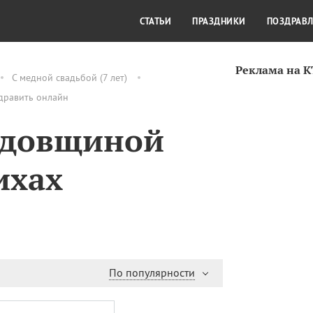
СТИЛЬ ЖИЗНИ
КУЛЬТУРА
КРА
СТАТЬИ
ПРАЗДНИКИ
ПОЗДРАВ
Реклама на 
С медной свадьбой (7 лет)
здравить онлайн
одовщиной
ихах
По популярности