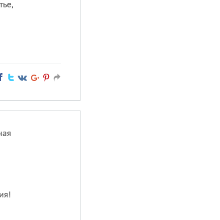
тье,
ная
ия!