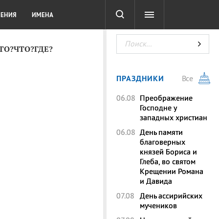
СОТА
DIGITAL
ТЕСТЫ
ЛЕНИЯ
ИМЕНА
КТО?ЧТО?ГДЕ?
ПРАЗДНИКИ
Все
06.08
Преображение
Господне у
западных христиан
06.08
День памяти
благоверных
князей Бориса и
Глеба, во святом
Крещении Романа
и Давида
07.08
День ассирийских
мучеников