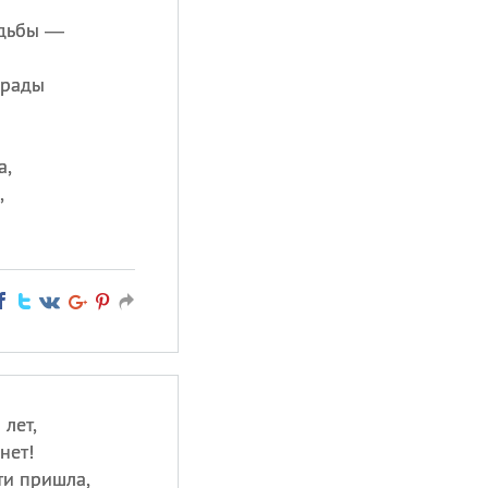
адьбы —
 рады
а,
,
лет,
нет!
ти пришла,