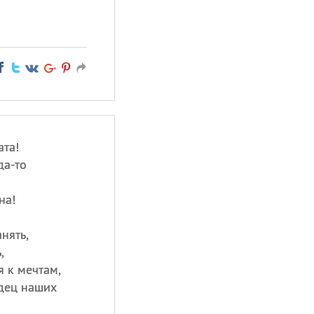
ата!
да-то
на!
нять,
,
я к мечтам,
рдец наших