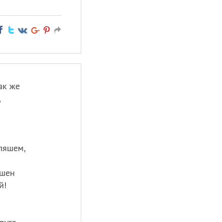
ак же
,
ляшем,
ашен
й!