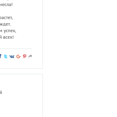
несла!
астет,
ждет.
м успех,
 всех!
й