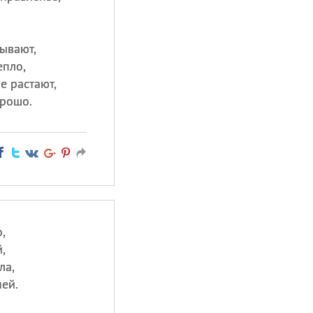
ывают,
епло,
е растают,
орошо.
,
,
ла,
ней.