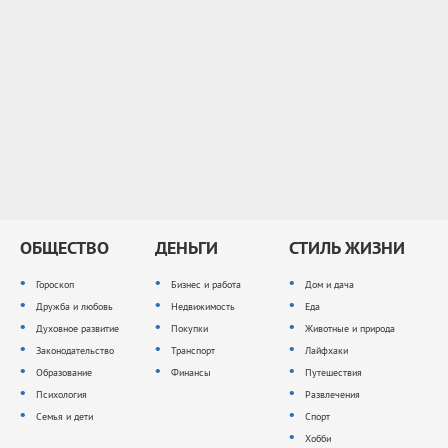
ОБЩЕСТВО
ДЕНЬГИ
СТИЛЬ ЖИЗНИ
Гороскоп
Бизнес и работа
Дом и дача
Дружба и любовь
Недвижимость
Еда
Духовное развитие
Покупки
Животные и природа
Законодательство
Транспорт
Лайфхаки
Образование
Финансы
Путешествия
Психология
Развлечения
Семья и дети
Спорт
Хобби