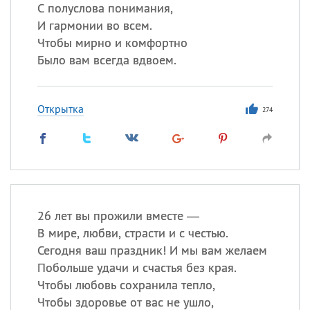
С полуслова понимания,
И гармонии во всем.
Все
ИМЕНА
Чтобы мирно и комфортно
Сегодня празднуют именины
Было вам всегда вдвоем.
Александр
,
Макар
Открытка
274
Анна
Посмотреть значение
и
происхождение
26 лет вы прожили вместе —
В мире, любви, страсти и с честью.
Сегодня ваш праздник! И мы вам желаем
Побольше удачи и счастья без края.
Чтобы любовь сохранила тепло,
Чтобы здоровье от вас не ушло,