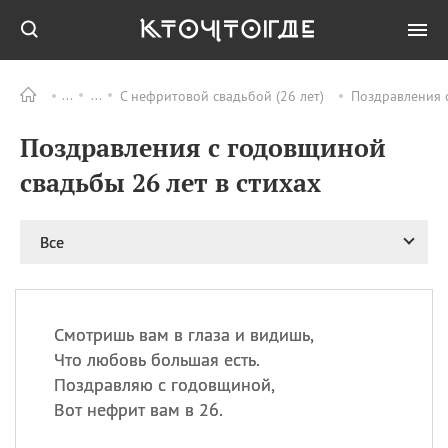
С нефритовой свадьбой (26 лет)
Поздравления с
Все
ПРАЗДНИКИ
Поздравления с годовщиной
08.08
День «Счастье
случается» (Happiness
свадьбы 26 лет в стихах
Happens Day)
08.08
День мира в Аугсбурге
Все
08.08
Ермолаев день
09.08
День святого
великомученика
Пантелеймона –
Смотришь вам в глаза и видишь,
покровителя всех
врачей и целителя
Что любовь большая есть.
больных
Поздравляю с годовщиной,
09.08
День книголюбов (Book
Вот нефрит вам в 26.
Lovers Day)