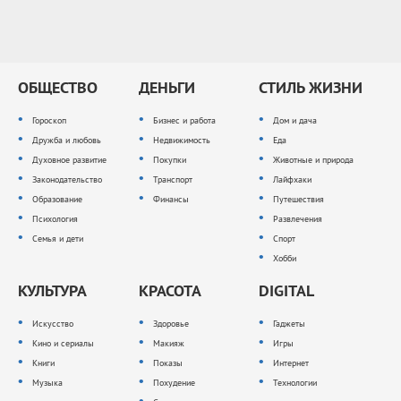
ОБЩЕСТВО
ДЕНЬГИ
СТИЛЬ ЖИЗНИ
Гороскоп
Бизнес и работа
Дом и дача
Дружба и любовь
Недвижимость
Еда
Духовное развитие
Покупки
Животные и природа
Законодательство
Транспорт
Лайфхаки
Образование
Финансы
Путешествия
Психология
Развлечения
Семья и дети
Спорт
Хобби
КУЛЬТУРА
КРАСОТА
DIGITAL
Искусство
Здоровье
Гаджеты
Кино и сериалы
Макияж
Игры
Книги
Показы
Интернет
Музыка
Похудение
Технологии