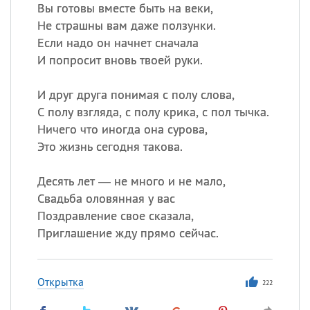
Вы готовы вместе быть на веки,
Не страшны вам даже ползунки.
Если надо он начнет сначала
Все
ИМЕНА
И попросит вновь твоей руки.
Сегодня празднуют именины
И друг друга понимая с полу слова,
Анатолий
, Афанасий,
Борис
С полу взгляда, с полу крика, с пол тычка.
,
Еще
Ничего что иногда она сурова,
Это жизнь сегодня такова.
Кристина
Десять лет — не много и не мало,
Свадьба оловянная у вас
Посмотреть значение
и
Поздравление свое сказала,
происхождение
Приглашение жду прямо сейчас.
Открытка
222