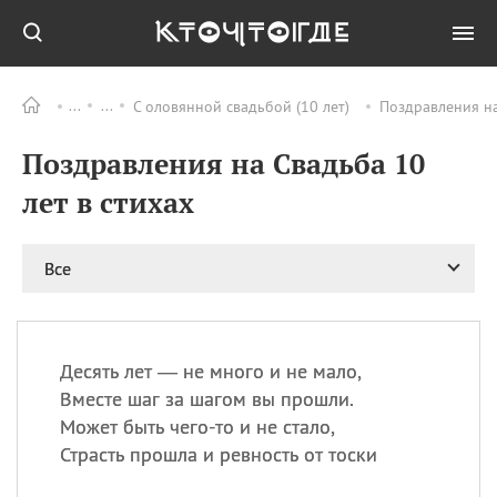
С оловянной свадьбой (10 лет)
Поздравления на
Все
ПРАЗДНИКИ
Поздравления на Свадьба 10
06.08
Преображение
Господне у западных
лет в стихах
христиан
06.08
День памяти
благоверных князей
Все
Бориса и Глеба, во
святом Крещении
Романа и Давида
07.08
День ассирийских
Десять лет — не много и не мало,
мучеников
Вместе шаг за шагом вы прошли.
07.08
Национальный день
Может быть чего-то и не стало,
маяка
Страсть прошла и ревность от тоски
07.08
Годовщина битвы при
Бояка