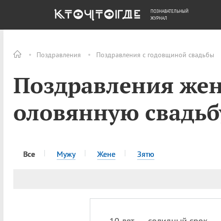
ПОЗНАВАТЕЛЬНЫЙ
ОБЩЕСТВО
ДЕНЬГИ
ЖУРНАЛ
Поздравления
Поздравления с годовщиной свадьбы
Поздравления жен
оловянную свадьбу
Все
Мужу
Жене
Зятю
10 лет — солидный срок,