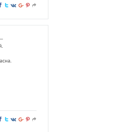
 —
й.
асна.