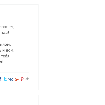
ваться,
ться!
рылом,
ый дом,
 тебя,
я!