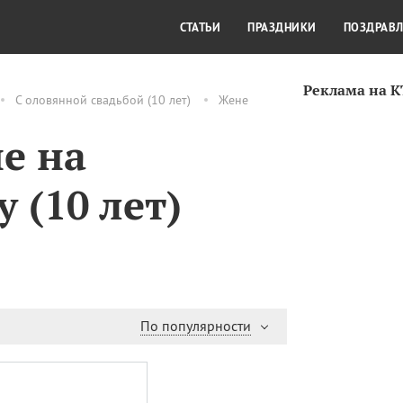
СТИЛЬ ЖИЗНИ
КУЛЬТУРА
КРА
СТАТЬИ
ПРАЗДНИКИ
ПОЗДРАВ
Реклама на 
С оловянной свадьбой (10 лет)
Жене
е на
 (10 лет)
По популярности