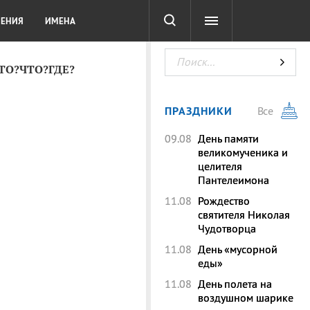
СОТА
DIGITAL
ТЕСТЫ
ЛЕНИЯ
ИМЕНА
КТО?ЧТО?ГДЕ?
ПРАЗДНИКИ
Все
09.08
День памяти
великомученика и
целителя
Пантелеимона
11.08
Рождество
святителя Николая
Чудотворца
11.08
День «мусорной
еды»
11.08
День полета на
воздушном шарике