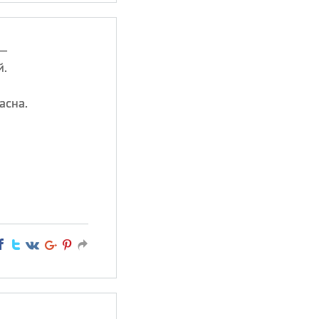
 —
й.
асна.