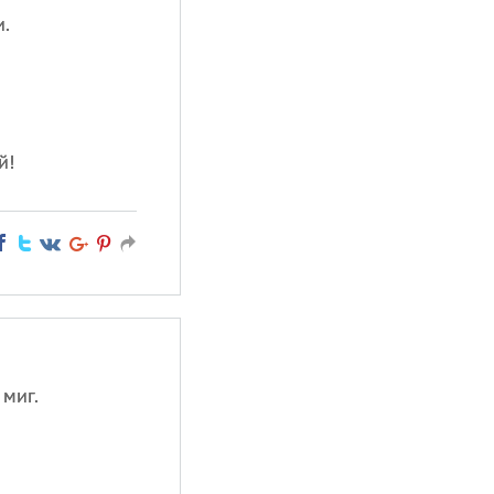
и.
й!
 миг.