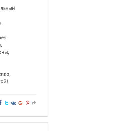
ольный
,
еч,
,
рны,
епко,
кой!