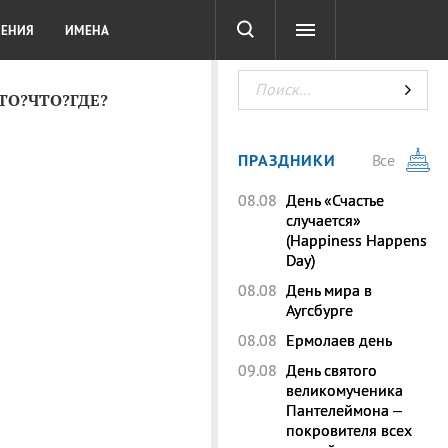
СОТА
DIGITAL
ТЕСТЫ
ЛЕНИЯ
ИМЕНА
КТО?ЧТО?ГДЕ?
ПРАЗДНИКИ
Все
08.08
День «Счастье
случается»
(Happiness Happens
Day)
08.08
День мира в
Аугсбурге
08.08
Ермолаев день
09.08
День святого
великомученика
Пантелеймона –
покровителя всех