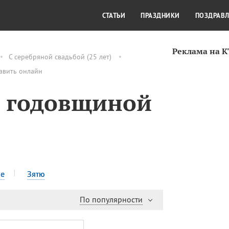
СТИЛЬ ЖИЗНИ
КУЛЬТУРА
КРА
СТАТЬИ
ПРАЗДНИКИ
ПОЗДРАВ
Реклама на 
С серебряной свадьбой (25 лет)
равить онлайн
5 годовщиной
е
Зятю
По популярности