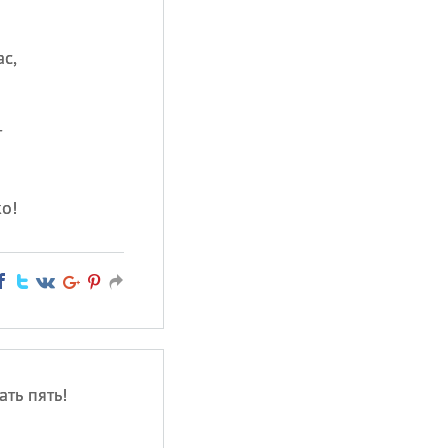
ас,
т
ко!
ть пять!