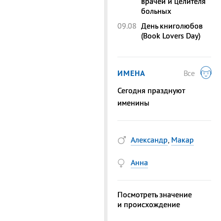
врачей и целителя
больных
09.08
День книголюбов
(Book Lovers Day)
ИМЕНА
Все
Сегодня празднуют
именины
Александр
,
Макар
Анна
Посмотреть значение
и происхождение