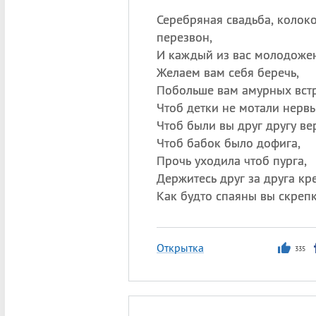
Серебряная свадьба, колок
перезвон,
И каждый из вас молодожен
Желаем вам себя беречь,
Побольше вам амурных встр
Чтоб детки не мотали нервы
Чтоб были вы друг другу ве
Чтоб бабок было дофига,
Прочь уходила чтоб пурга,
Держитесь друг за друга кр
Как будто спаяны вы скреп
Открытка
335