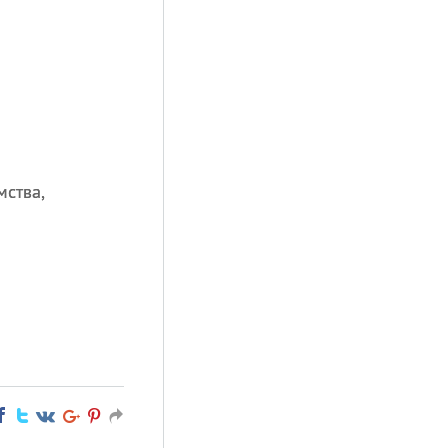
мства,