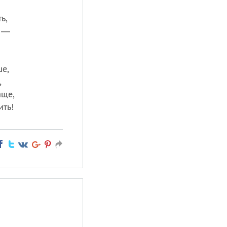
ь,
и —
ше,
,
аще,
ить!