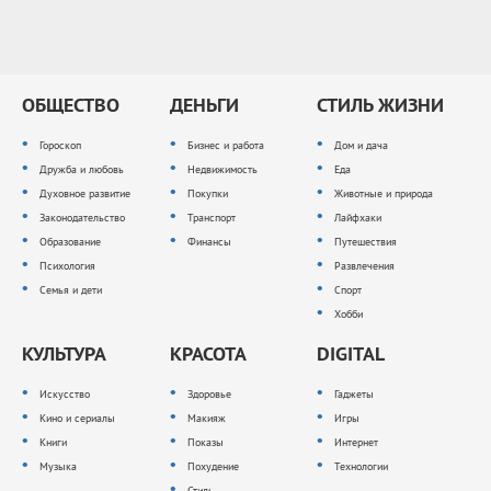
ОБЩЕСТВО
ДЕНЬГИ
СТИЛЬ ЖИЗНИ
Гороскоп
Бизнес и работа
Дом и дача
Дружба и любовь
Недвижимость
Еда
Духовное развитие
Покупки
Животные и природа
Законодательство
Транспорт
Лайфхаки
Образование
Финансы
Путешествия
Психология
Развлечения
Семья и дети
Спорт
Хобби
КУЛЬТУРА
КРАСОТА
DIGITAL
Искусство
Здоровье
Гаджеты
Кино и сериалы
Макияж
Игры
Книги
Показы
Интернет
Музыка
Похудение
Технологии
Стиль