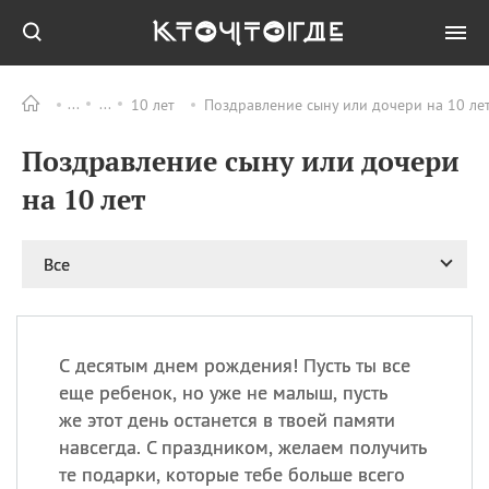
10 лет
Поздравление сыну или дочери на 10 лет
Все
ПРАЗДНИКИ
Поздравление сыну или дочери
06.08
Преображение
Господне у западных
на 10 лет
христиан
06.08
День памяти
благоверных князей
Все
Бориса и Глеба, во
святом Крещении
Романа и Давида
07.08
День ассирийских
С десятым днем рождения! Пусть ты все
мучеников
еще ребенок, но уже не малыш, пусть
07.08
Национальный день
же этот день останется в твоей памяти
маяка
навсегда. С праздником, желаем получить
07.08
Годовщина битвы при
те подарки, которые тебе больше всего
Бояка