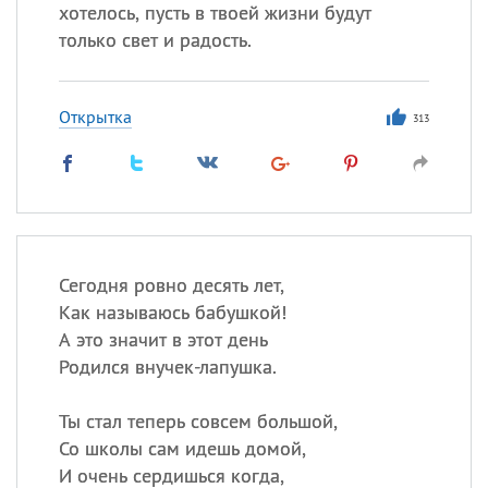
хотелось, пусть в твоей жизни будут
только свет и радость.
Все
ИМЕНА
Сегодня празднуют именины
Открытка
313
Анатолий
, Афанасий,
Борис
,
Еще
Кристина
Сегодня ровно десять лет,
Как называюсь бабушкой!
Посмотреть значение
и
А это значит в этот день
происхождение
Родился внучек-лапушка.
Ты стал теперь совсем большой,
Со школы сам идешь домой,
И очень сердишься когда,