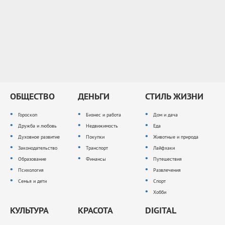
ОБЩЕСТВО
ДЕНЬГИ
СТИЛЬ ЖИЗНИ
Гороскоп
Бизнес и работа
Дом и дача
Дружба и любовь
Недвижимость
Еда
Духовное развитие
Покупки
Животные и природа
Законодательство
Транспорт
Лайфхаки
Образование
Финансы
Путешествия
Психология
Развлечения
Семья и дети
Спорт
Хобби
КУЛЬТУРА
КРАСОТА
DIGITAL