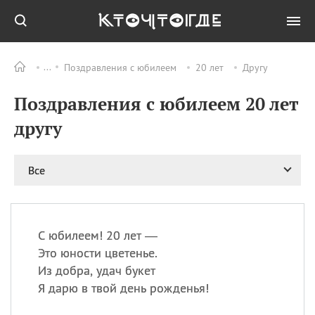
Поздравления с юбилеем
20 лет
Другу
Все
ПРАЗДНИКИ
Поздравления с юбилеем 20 лет
11.08
Рождество святителя
Николая Чудотворца
другу
11.08
День «мусорной еды»
11.08
День полета на
Все
воздушном шарике
12.08
Курбан Байрам —
праздник
жертвоприношения
С юбилеем! 20 лет —
12.08
День
Это юности цветенье.
Военно‑воздушных сил
Из добра, удач букет
(День ВВС) РФ
Я дарю в твой день рожденья!