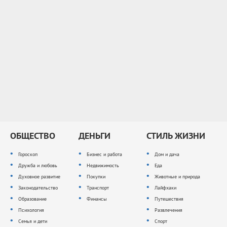
ОБЩЕСТВО
ДЕНЬГИ
СТИЛЬ ЖИЗНИ
Гороскоп
Бизнес и работа
Дом и дача
Дружба и любовь
Недвижимость
Еда
Духовное развитие
Покупки
Животные и природа
Законодательство
Транспорт
Лайфхаки
Образование
Финансы
Путешествия
Психология
Развлечения
Семья и дети
Спорт