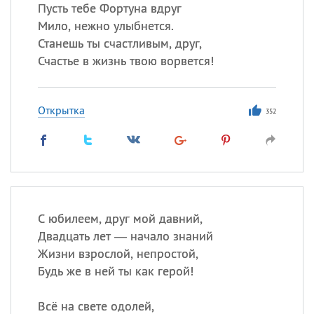
Все
ИМЕНА
Пусть тебе Фортуна вдруг
Мило, нежно улыбнется.
Сегодня празднуют именины
Станешь ты счастливым, друг,
Счастье в жизнь твою ворвется!
Акакий
,
Василий
,
Иван
,
Еще
Открытка
352
Алена
,
Анастасия
,
Антонина
,
Еще
Посмотреть значение
и
происхождение
С юбилеем, друг мой давний,
Двадцать лет — начало знаний
Жизни взрослой, непростой,
Будь же в ней ты как герой!
Всё на свете одолей,