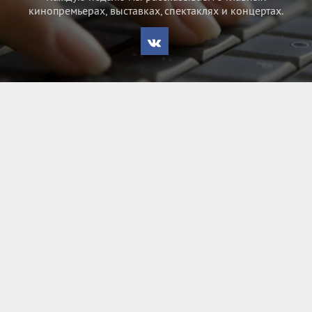
кинопремьерах, выставках, спектаклях и концертах.