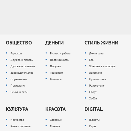
ОБЩЕСТВО
ДЕНЬГИ
СТИЛЬ ЖИЗНИ
Гороскоп
Бизнес и работа
Дом и дача
Дружба и любовь
Недвижимость
Еда
Духовное развитие
Покупки
Животные и природа
Законодательство
Транспорт
Лайфхаки
Образование
Финансы
Путешествия
Психология
Развлечения
Семья и дети
Спорт
Хобби
КУЛЬТУРА
КРАСОТА
DIGITAL
Искусство
Здоровье
Гаджеты
Кино и сериалы
Макияж
Игры