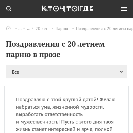
20 лет
Парню
Поздравления с 20 летием пар
Все
ПРАЗДНИКИ
Поздравления с 20 летием
08.08
День «Счастье
случается» (Happiness
парню в прозе
Happens Day)
08.08
День мира в Аугсбурге
Все
08.08
Ермолаев день
09.08
День святого
великомученика
Пантелеймона –
Поздравляю с этой круглой датой! Желаю
покровителя всех
врачей и целителя
набраться ума, жизненной мудрости,
больных
выработать ответственность
09.08
День книголюбов (Book
и мужественность! Пусть с этого дня твоя
Lovers Day)
жизнь станет интересней и ярче, полной