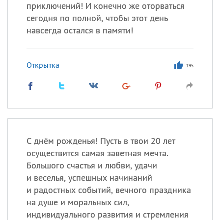
приключений! И конечно же оторваться
сегодня по полной, чтобы этот день
Все
ИМЕНА
навсегда остался в памяти!
Сегодня празднуют именины
Открытка
195
Александр
,
Макар
Анна
Посмотреть значение
и
происхождение
С днём рожденья! Пусть в твои 20 лет
осуществится самая заветная мечта.
Большого счастья и любви, удачи
и веселья, успешных начинаний
и радостных событий, вечного праздника
на душе и моральных сил,
индивидуального развития и стремления