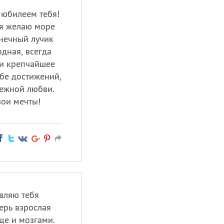
 юбилеем тебя!
ия желаю море
лнечный лучик
одная, всегда
 и крепчайшее
ебе достижений,
нежной любви.
вои мечты!
вляю тебя
ерь взрослая
еще и мозгами.