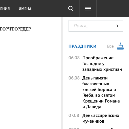
СОТА
DIGITAL
ТЕСТЫ
ЛЕНИЯ
ИМЕНА
КТО?ЧТО?ГДЕ?
ПРАЗДНИКИ
Все
06.08
Преображение
Господне у
западных христиан
06.08
День памяти
благоверных
князей Бориса и
Глеба, во святом
Крещении Романа
и Давида
07.08
День ассирийских
мучеников