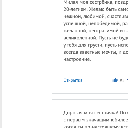
Милая моя сестрёнка, позд
20-летием. Желаю быть сам
нежной, любимой, счастливо
успешной, непобедимой, ра
желанной, неотразимой и с
великолепной. Пусть не буд
у тебя для грусти, пусть ис
всегда заветные мечты, и д
настроение.
Открытка
271
Дорогая моя сестричка! По
с первым значащим юбилеем
когда ты по-настоящему вс