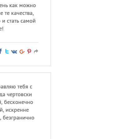
день как можно
е те качества,
 и стать самой
е!
авляю тебя с
да чертовски
й, бесконечно
й, искренне
, безгранично