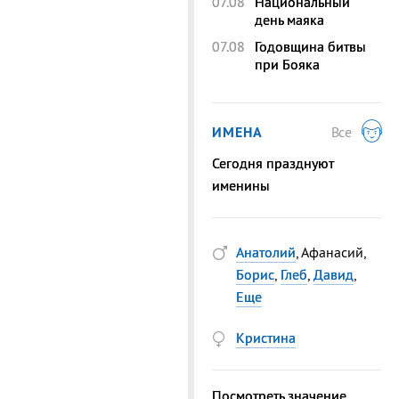
07.08
Национальный
день маяка
07.08
Годовщина битвы
при Бояка
ИМЕНА
Все
Сегодня празднуют
именины
Анатолий
, Афанасий,
Борис
,
Глеб
,
Давид
,
Еще
Кристина
Посмотреть значение