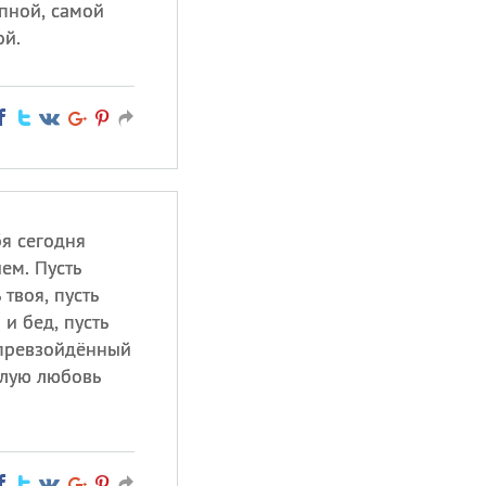
пной, самой
ой.
бя сегодня
ем. Пусть
твоя, пусть
 и бед, пусть
епревзойдённый
тлую любовь