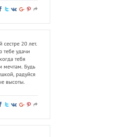
 сестре 20 лет.
ю тебе удачи
когда тебя
м мечтам. Будь
ушкой, радуйся
е высоты.