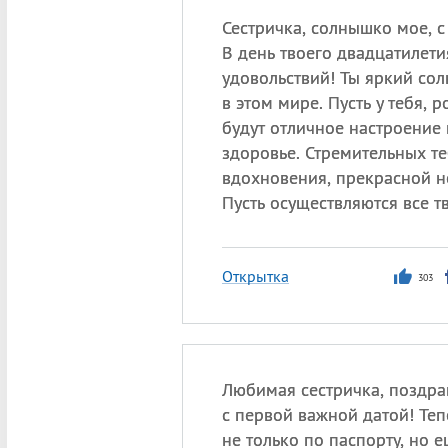
Сестричка, солнышко мое, с
В день твоего двадцатилет
удовольствий! Ты яркий со
в этом мире. Пусть у тебя, р
будут отличное настроение
здоровье. Стремительных т
вдохновения, прекрасной 
Пусть осуществляются все т
Открытка
303
Любимая сестричка, поздра
с первой важной датой! Теп
не только по паспорту, но 