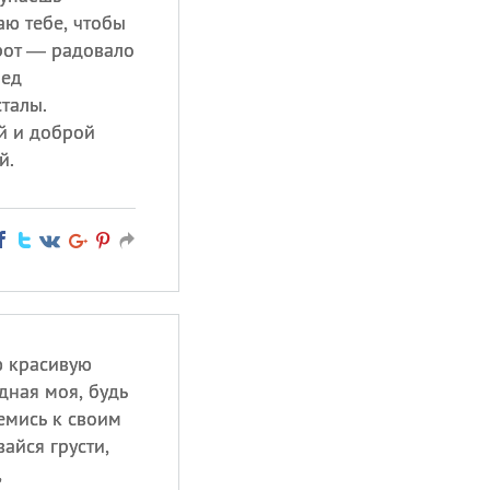
аю тебе, чтобы
орот — радовало
ред
талы.
й и доброй
й.
ю красивую
дная моя, будь
емись к своим
айся грусти,
,