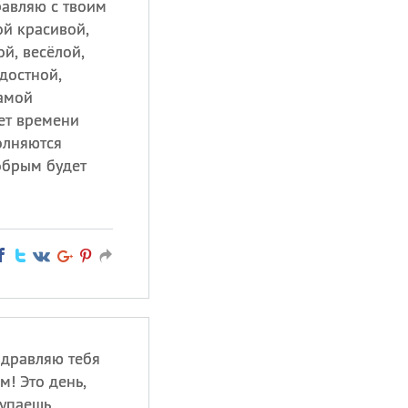
равляю с твоим
ой красивой,
й, весёлой,
достной,
амой
ет времени
полняются
обрым будет
здравляю тебя
! Это день,
тупаешь