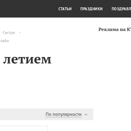
СТИЛЬ ЖИЗНИ
КУЛЬТУРА
КРА
СТАТЬИ
ПРАЗДНИКИ
ПОЗДРАВ
Реклама на 
Сестре
нлайн
0 летием
По популярности