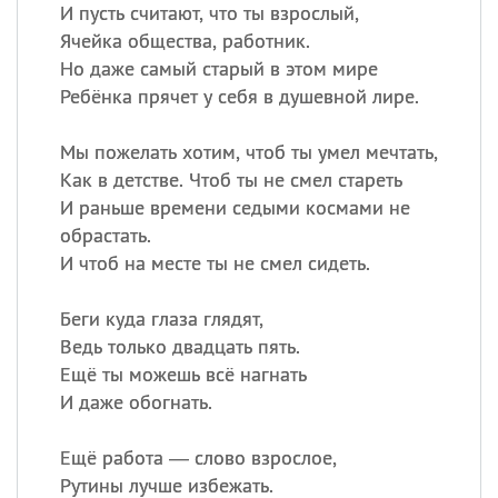
И пусть считают, что ты взрослый,
Ячейка общества, работник.
Но даже самый старый в этом мире
Все
ИМЕНА
Ребёнка прячет у себя в душевной лире.
Сегодня празднуют именины
Мы пожелать хотим, чтоб ты умел мечтать,
Анатолий
, Афанасий,
Борис
Как в детстве. Чтоб ты не смел стареть
,
Еще
И раньше времени седыми космами не
обрастать.
Кристина
И чтоб на месте ты не смел сидеть.
Беги куда глаза глядят,
Посмотреть значение
и
Ведь только двадцать пять.
происхождение
Ещё ты можешь всё нагнать
И даже обогнать.
Ещё работа — слово взрослое,
Рутины лучше избежать.