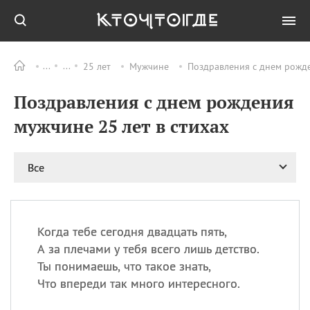
25 лет
Мужчине
Поздравления с днем рожде
Все
ПРАЗДНИКИ
Поздравления с днем рождения
06.08
Преображение
Господне у западных
мужчине 25 лет в стихах
христиан
06.08
День памяти
благоверных князей
Все
Бориса и Глеба, во
святом Крещении
Романа и Давида
07.08
День ассирийских
Когда тебе сегодня двадцать пять,
мучеников
А за плечами у тебя всего лишь детство.
07.08
Национальный день
Ты понимаешь, что такое знать,
маяка
Что впереди так много интересного.
07.08
Годовщина битвы при
Бояка