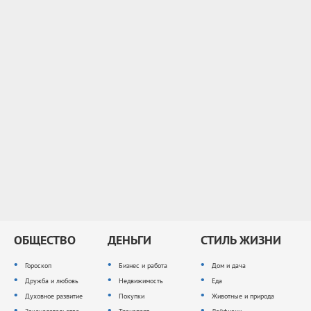
ОБЩЕСТВО
ДЕНЬГИ
СТИЛЬ ЖИЗНИ
Гороскоп
Бизнес и работа
Дом и дача
Дружба и любовь
Недвижимость
Еда
Духовное развитие
Покупки
Животные и природа