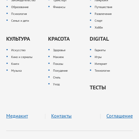
Законодательство
Транспорт
Лайфхаки
Образование
Финансы
Путешествия
Психология
Развлечения
Семья и дети
Спорт
Хобби
КУЛЬТУРА
КРАСОТА
DIGITAL
Искусство
Здоровье
Гаджеты
Кино и сериалы
Макияж
Игры
Книги
Показы
Интернет
Музыка
Похудение
Технологии
Стиль
Уход
ТЕСТЫ
Медиакит
Контакты
Соглашение