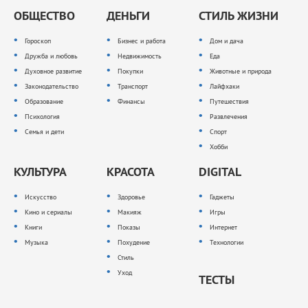
ОБЩЕСТВО
ДЕНЬГИ
СТИЛЬ ЖИЗНИ
Гороскоп
Бизнес и работа
Дом и дача
Дружба и любовь
Недвижимость
Еда
Духовное развитие
Покупки
Животные и природа
Законодательство
Транспорт
Лайфхаки
Образование
Финансы
Путешествия
Психология
Развлечения
Семья и дети
Спорт
Хобби
КУЛЬТУРА
КРАСОТА
DIGITAL
Искусство
Здоровье
Гаджеты
Кино и сериалы
Макияж
Игры
Книги
Показы
Интернет
Музыка
Похудение
Технологии
Стиль
Уход
ТЕСТЫ