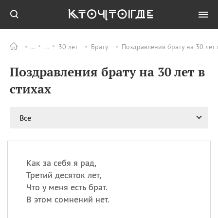
30 лет
Брату
Поздравления брату на 30 лет 
Все
ПРАЗДНИКИ
Поздравления брату на 30 лет в
06.08
Преображение
Господне у западных
стихах
христиан
06.08
День памяти
благоверных князей
Все
Бориса и Глеба, во
святом Крещении
Романа и Давида
07.08
День ассирийских
Как за себя я рад,
мучеников
Третий десяток лет,
07.08
Национальный день
Что у меня есть брат.
маяка
В этом сомнений нет.
07.08
Годовщина битвы при
Бояка