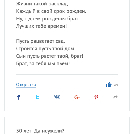
Жизни такой расклад
Каждый в свой срок рожден.
Ну, с днем рожденья брат!
Все
ИМЕНА
Лучших тебе времен!
Сегодня празднуют именины
Пусть рацветает сад.
Анатолий
, Афанасий,
Борис
Строится пусть твой дом.
,
Еще
Сын пусть растет твой, брат!
Брат, за тебя мы пьем!
Кристина
Открытка
399
Посмотреть значение
и
происхождение
30 лет! Да неужели?