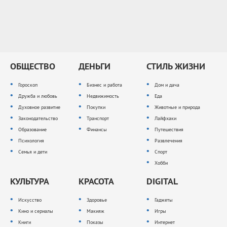
ОБЩЕСТВО
ДЕНЬГИ
СТИЛЬ ЖИЗНИ
Гороскоп
Бизнес и работа
Дом и дача
Дружба и любовь
Недвижимость
Еда
Духовное развитие
Покупки
Животные и природа
Законодательство
Транспорт
Лайфхаки
Образование
Финансы
Путешествия
Психология
Развлечения
Семья и дети
Спорт
Хобби
КУЛЬТУРА
КРАСОТА
DIGITAL
Искусство
Здоровье
Гаджеты
Кино и сериалы
Макияж
Игры
Книги
Показы
Интернет