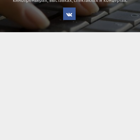
кинопремьерах, выставках, спектаклях и концертах.