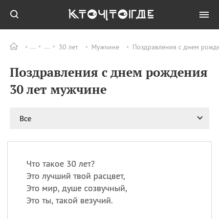
30 лет
Мужчине
Поздравления с днем рожде
Все
ПРАЗДНИКИ
Поздравления с днем рождения
09.08
День памяти
великомученика и
30 лет мужчине
целителя Пантелеимона
11.08
Рождество святителя
Николая Чудотворца
Все
11.08
День «мусорной еды»
11.08
День полета на
воздушном шарике
Что такое 30 лет?
11.08
День Святой Клары —
Это лучший твой расцвет,
покровительницы
Это мир, душе созвучный,
телевидения
Это ты, такой везучий.