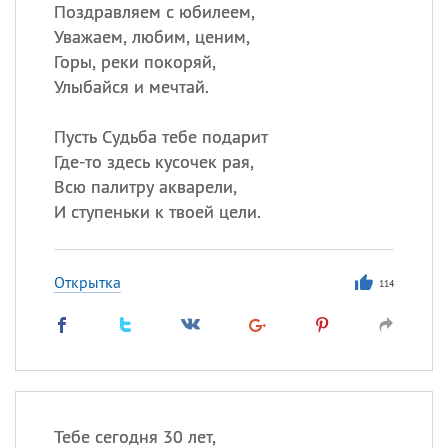
Все
ИМЕНА
Поздравляем с юбилеем,
Уважаем, любим, ценим,
Сегодня празднуют именины
Горы, реки покоряй,
Улыбайся и мечтай.
Герман
,
Иван
,
Клим
,
Еще
Пусть Судьба тебе подарит
Анфиса
Где-то здесь кусочек рая,
Всю палитру акварели,
Посмотреть значение
и
И ступеньки к твоей цели.
происхождение
Открытка
114
Тебе сегодня 30 лет,