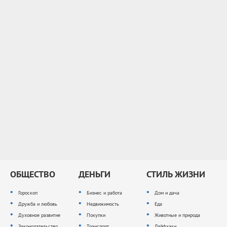
ОБЩЕСТВО
ДЕНЬГИ
СТИЛЬ ЖИЗНИ
Гороскоп
Бизнес и работа
Дом и дача
Дружба и любовь
Недвижимость
Еда
Духовное развитие
Покупки
Животные и природа
Законодательство
Транспорт
Лайфхаки