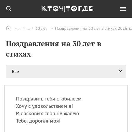
30 лет
Поздравления на 30 лет в стихах 2026, 
Все
ПРАЗДНИКИ
Поздравления на 30 лет в
08.08
День «Счастье
случается» (Happiness
стихах
Happens Day)
08.08
День мира в Аугсбурге
Все
08.08
Ермолаев день
09.08
День святого
великомученика
Пантелеймона –
Поздравить тебя с юбилеем
покровителя всех
врачей и целителя
Хочу с удовольствием я!
больных
И ласковых слов не жалею
09.08
День книголюбов (Book
Тебе, дорогая моя!
Lovers Day)