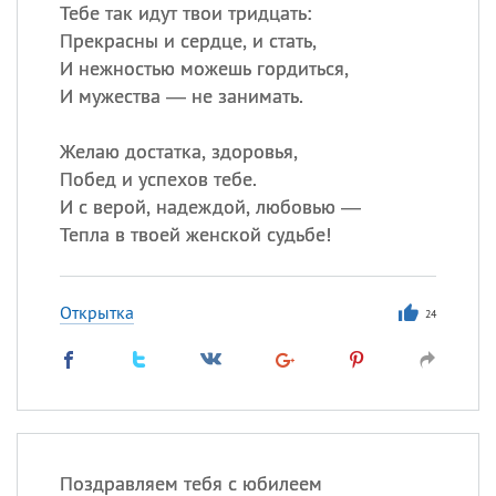
Тебе так идут твои тридцать:
Прекрасны и сердце, и стать,
Все
ИМЕНА
И нежностью можешь гордиться,
Сегодня празднуют именины
И мужества — не занимать.
Желаю достатка, здоровья,
Александр
,
Макар
Побед и успехов тебе.
Анна
И с верой, надеждой, любовью —
Тепла в твоей женской судьбе!
Посмотреть значение
и
происхождение
Открытка
24
Поздравляем тебя с юбилеем