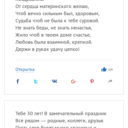
От сердца материнского желаю,
Чтоб вечно сильным был, здоровым,
Все
ИМЕНА
Судьба чтоб не была к тебе суровой.
Не знать беды, не знать ненастья,
Сегодня празднуют именины
Жило чтоб в твоем доме счастье,
Любовь была взаимной, крепкой.
Анатолий
, Афанасий,
Борис
Держи в руках удачу цепко!
,
Еще
Кристина
Открытка
159
Посмотреть значение
и
происхождение
Тебе 30 лет! В замечательный праздник
Все рядом — родные, коллеги, друзья.
Пусть слов будет много красивых и