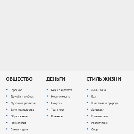
ОБЩЕСТВО
ДЕНЬГИ
СТИЛЬ ЖИЗНИ
Гороскоп
Бизнес и работа
Дом и дача
Дружба и любовь
Недвижимость
Еда
Духовное развитие
Покупки
Животные и природа
Законодательство
Транспорт
Лайфхаки
Образование
Финансы
Путешествия
Психология
Развлечения
Семья и дети
Спорт