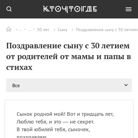
30 лет
Сыну
Поздравление сыну с 30 летием
Все
ПРАЗДНИКИ
Поздравление сыну с 30 летием
06.08
Преображение
Господне у западных
от родителей от мамы и папы в
христиан
стихах
06.08
День памяти
благоверных князей
Бориса и Глеба, во
святом Крещении
Все
Романа и Давида
07.08
День ассирийских
мучеников
Сынок родной мой! Вот и тридцать лет,
07.08
Национальный день
Люблю тебя, и это — не секрет.
маяка
В твой юбилей тебя, сыночек,
07.08
Годовщина битвы при
поздравляю.
Бояка