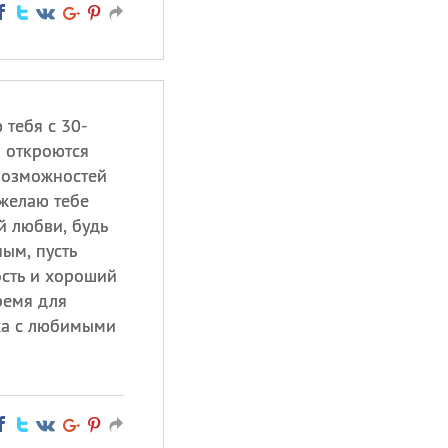
тебя с 30-
и откроются
возможностей
желаю тебе
й любви, будь
ым, пусть
ость и хороший
ремя для
ха с любимыми