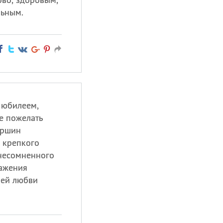
льным.
 юбилеем,
бе пожелать
ершин
 крепкого
 несомненного
важения
ней любви