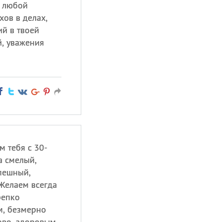
в любой
хов в делах,
ий в твоей
й, уважения
 тебя с 30-
а смелый,
пешный,
Желаем всегда
репко
м, безмерно
во, здоровым,