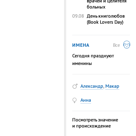
врачей и целителя
больных
09.08
День книголюбов
(Book Lovers Day)
ИМЕНА
Все
Сегодня празднуют
именины
Александр
,
Макар
Анна
Посмотреть значение
и происхождение