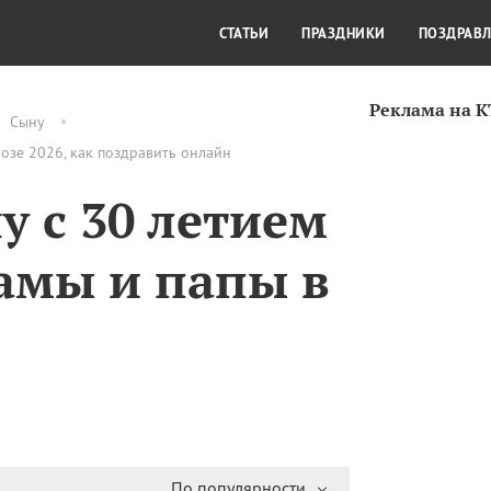
СТИЛЬ ЖИЗНИ
КУЛЬТУРА
КРА
СТАТЬИ
ПРАЗДНИКИ
ПОЗДРАВ
Реклама на 
Сыну
розе 2026, как поздравить онлайн
у с 30 летием
мамы и папы в
По популярности