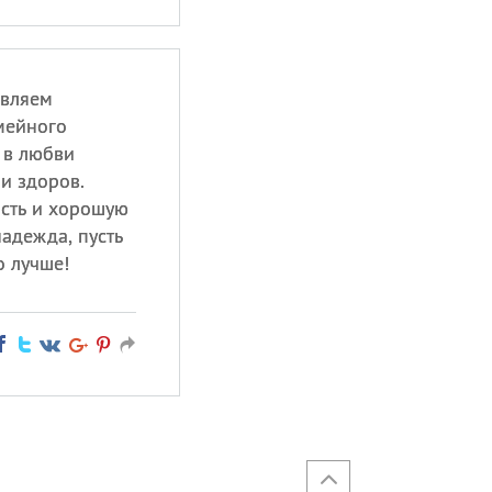
авляем
мейного
» в любви
 и здоров.
ость и хорошую
надежда, пусть
о лучше!