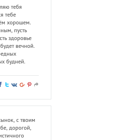
ляю тебя
ся тебе
сём хорошем.
нным, пусть
сть здоровье
 будет вечной.
бедных
х будней.
ынок, с твоим
бе, дорогой,
истичного