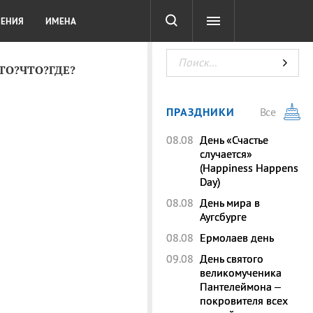
СОТА
DIGITAL
ТЕСТЫ
ЛЕНИЯ
ИМЕНА
КТО?ЧТО?ГДЕ?
ПРАЗДНИКИ
Все
08.08
День «Счастье
случается»
(Happiness Happens
Day)
08.08
День мира в
Аугсбурге
08.08
Ермолаев день
09.08
День святого
великомученика
Пантелеймона –
покровителя всех