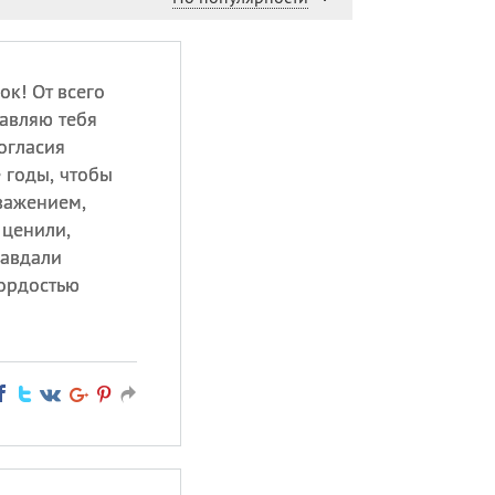
к! От всего
авляю тебя
огласия
е годы, чтобы
важением,
 ценили,
равдали
гордостью