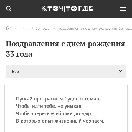
33 года
Поздравления с днем рождения 33 года
Все
ПРАЗДНИКИ
Поздравления с днем рождения
09.08
День памяти
великомученика и
33 года
целителя Пантелеимона
11.08
Рождество святителя
Николая Чудотворца
Все
11.08
День «мусорной еды»
11.08
День полета на
воздушном шарике
Пускай прекрасным будет этот мир,
11.08
День Святой Клары —
Чтобы идти тебе, не унывая,
покровительницы
Чтобы стереть учебники до дыр,
телевидения
В которых опыт жизненный черпаем.