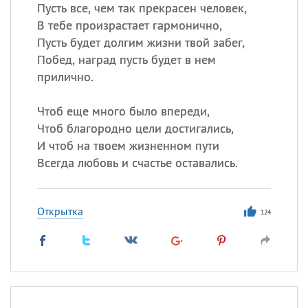
Все
ИМЕНА
Пусть все, чем так прекрасен человек,
В тебе произрастает гармонично,
Сегодня празднуют именины
Пусть будет долгим жизни твой забег,
Побед, наград пусть будет в нем
Герман
,
Иван
,
Клим
,
Еще
прилично.
Анфиса
Чтоб еще много было впереди,
Чтоб благородно цели достигались,
Посмотреть значение
и
И чтоб на твоем жизненном пути
происхождение
Всегда любовь и счастье оставались.
Открытка
124