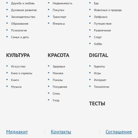
Дружба и любовь
Недвижимость
Еда
Духовное развитие
Покупки
Животные и природа
Законодательство
Транспорт
Лайфхаки
Образование
Финансы
Путешествия
Психология
Развлечения
Семья и дети
Спорт
Хобби
КУЛЬТУРА
КРАСОТА
DIGITAL
Искусство
Здоровье
Гаджеты
Кино и сериалы
Макияж
Игры
Книги
Показы
Интернет
Музыка
Похудение
Технологии
Стиль
Уход
ТЕСТЫ
Медиакит
Контакты
Соглашение