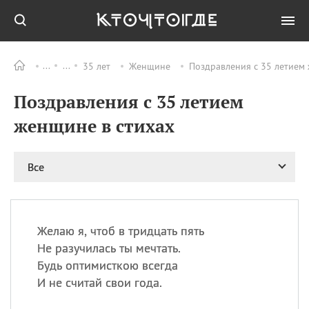
35 лет
Женщине
Поздравления с 35 летием 
Все
ПРАЗДНИКИ
Поздравления с 35 летием
06.08
Преображение
Господне у западных
женщине в стихах
христиан
06.08
День памяти
благоверных князей
Все
Бориса и Глеба, во
святом Крещении
Романа и Давида
07.08
День ассирийских
Желаю я, чтоб в тридцать пять
мучеников
Не разучилась ты мечтать.
07.08
Национальный день
Будь оптимисткою всегда
маяка
И не считай свои года.
07.08
Годовщина битвы при
Бояка