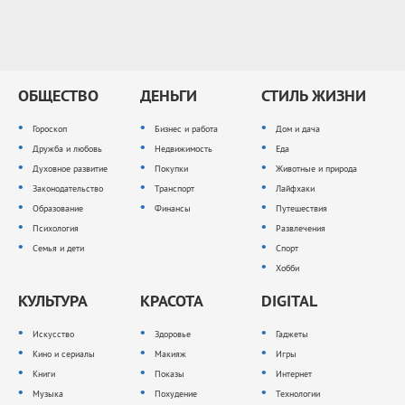
ОБЩЕСТВО
ДЕНЬГИ
СТИЛЬ ЖИЗНИ
Гороскоп
Бизнес и работа
Дом и дача
Дружба и любовь
Недвижимость
Еда
Духовное развитие
Покупки
Животные и природа
Законодательство
Транспорт
Лайфхаки
Образование
Финансы
Путешествия
Психология
Развлечения
Семья и дети
Спорт
Хобби
КУЛЬТУРА
КРАСОТА
DIGITAL
Искусство
Здоровье
Гаджеты
Кино и сериалы
Макияж
Игры
Книги
Показы
Интернет
Музыка
Похудение
Технологии