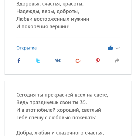
Здоровья, счастья, красоты,
Надежды, веры, доброты,
Любви восторженных мужчин
Все
ИМЕНА
И покорения вершин!
Сегодня празднуют именины
Открытка
Анатолий
, Афанасий,
Борис
357
,
Еще
Кристина
Посмотреть значение
и
Сегодня ты прекрасней всех на свете,
происхождение
Ведь празднуешь свои ты 35.
И в этот юбилей хороший, светлый
Тебе спешу с любовью пожелать:
Добра, любви и сказочного счастья,