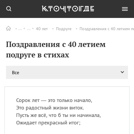
40 лет
Подруге
Поздравления с 40 летием п
Все
ПРАЗДНИКИ
Поздравления с 40 летием
09.08
День памяти жертв
атомной
подруге в стихах
бомбардировки
Нагасаки
09.08
День переплетов
Все
09.08
Национальный женский
день
09.08
Национальный день
Сорок лет — это только начало,
рисового пудинга
Это радостный жизни виток.
09.08
День Дымняшки
Пусть же всё, что б ты ни начинала,
(Smokey Bear Day)
Ожидает прекрасный итог;