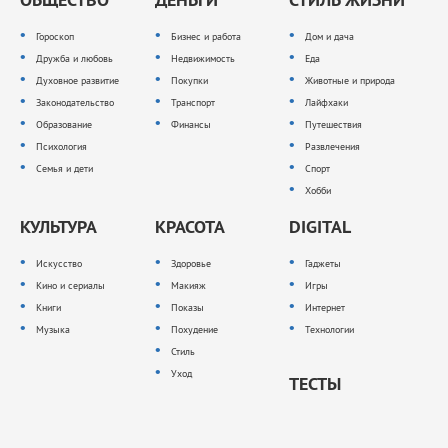
Гороскоп
Бизнес и работа
Дом и дача
Дружба и любовь
Недвижимость
Еда
Духовное развитие
Покупки
Животные и природа
Законодательство
Транспорт
Лайфхаки
Образование
Финансы
Путешествия
Психология
Развлечения
Семья и дети
Спорт
Хобби
КУЛЬТУРА
КРАСОТА
DIGITAL
Искусство
Здоровье
Гаджеты
Кино и сериалы
Макияж
Игры
Книги
Показы
Интернет
Музыка
Похудение
Технологии
Стиль
Уход
ТЕСТЫ