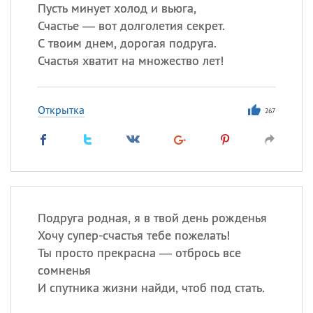
Все
ИМЕНА
Пусть минует холод и вьюга,
Счастье — вот долголетия секрет.
Сегодня празднуют именины
С твоим днем, дорогая подруга.
Счастья хватит на множество лет!
Сергей
, Теодор,
Федор
Посмотреть значение
и
Открытка
происхождение
267
Подруга родная, я в твой день рожденья
Хочу супер-счастья тебе пожелать!
Ты просто прекрасна — отбрось все
сомненья
И спутника жизни найди, чтоб под стать.