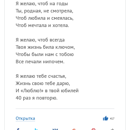
Я желаю, чтоб на годы
Ты, родная, не смотрела,
Чтоб любила и смеялась,
Все
ИМЕНА
Чтоб мечтала и хотела.
Сегодня празднуют именины
Я желаю, чтоб всегда
Анатолий
, Афанасий,
Борис
Твоя жизнь била ключом,
,
Еще
Чтобы были нам с тобою
Все печали нипочем.
Кристина
Я желаю тебе счастья,
Жизнь свою тебе дарю,
Посмотреть значение
и
И «Люблю!» в твой юбилей
происхождение
40 раз я повторю.
Открытка
417