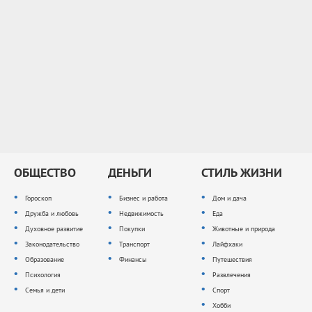
ОБЩЕСТВО
ДЕНЬГИ
СТИЛЬ ЖИЗНИ
Гороскоп
Бизнес и работа
Дом и дача
Дружба и любовь
Недвижимость
Еда
Духовное развитие
Покупки
Животные и природа
Законодательство
Транспорт
Лайфхаки
Образование
Финансы
Путешествия
Психология
Развлечения
Семья и дети
Спорт
Хобби