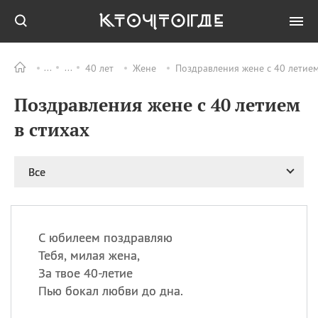
40 лет
Жене
Поздравления жене с 40 летием
Все
ПРАЗДНИКИ
Поздравления жене с 40 летием
06.08
Преображение
Господне у западных
в стихах
христиан
06.08
День памяти
благоверных князей
Все
Бориса и Глеба, во
святом Крещении
Романа и Давида
07.08
День ассирийских
С юбилеем поздравляю
мучеников
Тебя, милая жена,
07.08
Национальный день
За твое 40-летие
маяка
Пью бокал любви до дна.
07.08
Годовщина битвы при
Бояка