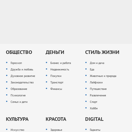
ОБЩЕСТВО
ДЕНЬГИ
СТИЛЬ ЖИЗНИ
Гороскоп
Бизнес и работа
Дом и дача
Дружба и любовь
Недвижимость
Еда
Духовное развитие
Покупки
Животные и природа
Законодательство
Транспорт
Лайфхаки
Образование
Финансы
Путешествия
Психология
Развлечения
Семья и дети
Спорт
Хобби
КУЛЬТУРА
КРАСОТА
DIGITAL
Искусство
Здоровье
Гаджеты