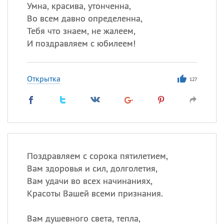
Умна, красива, утонченна,
Во всем давно определенна,
Все
ИМЕНА
Тебя что знаем, не жалеем,
Сегодня празднуют именины
И поздравляем с юбилеем!
Александр
,
Макар
Открытка
127
Анна
Посмотреть значение
и
происхождение
Поздравляем с сорока пятилетием,
Вам здоровья и сил, долголетия,
Вам удачи во всех начинаниях,
Красоты Вашей всеми признания.
Вам душевного света, тепла,