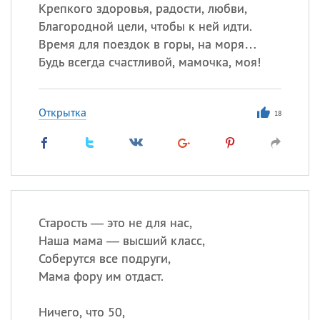
Все
ИМЕНА
Крепкого здоровья, радости, любви,
Благородной цели, чтобы к ней идти.
Сегодня празднуют именины
Время для поездок в горы, на моря…
Будь всегда счастливой, мамочка, моя!
Сергей
, Теодор,
Федор
Посмотреть значение
и
Открытка
происхождение
18
Старость — это не для нас,
Наша мама — высший класс,
Соберутся все подруги,
Мама фору им отдаст.
Ничего, что 50,