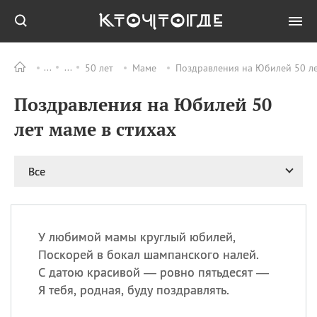
50 лет
Маме
Поздравления на Юбилей 50 лет
Все
ПРАЗДНИКИ
Поздравления на Юбилей 50
09.08
День памяти жертв
атомной
лет маме в стихах
бомбардировки
Нагасаки
09.08
День переплетов
Все
09.08
Национальный женский
день
09.08
Национальный день
У любимой мамы круглый юбилей,
рисового пудинга
Поскорей в бокал шампанского налей.
09.08
День Дымняшки
С датою красивой — ровно пятьдесят —
(Smokey Bear Day)
Я тебя, родная, буду поздравлять.