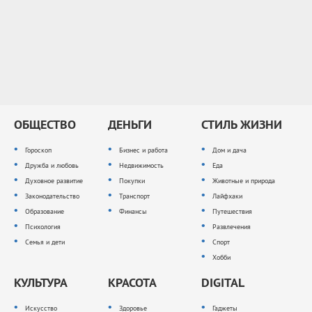
ОБЩЕСТВО
ДЕНЬГИ
СТИЛЬ ЖИЗНИ
Гороскоп
Бизнес и работа
Дом и дача
Дружба и любовь
Недвижимость
Еда
Духовное развитие
Покупки
Животные и природа
Законодательство
Транспорт
Лайфхаки
Образование
Финансы
Путешествия
Психология
Развлечения
Семья и дети
Спорт
Хобби
КУЛЬТУРА
КРАСОТА
DIGITAL
Искусство
Здоровье
Гаджеты