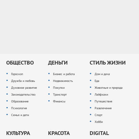
ОБЩЕСТВО
ДЕНЬГИ
СТИЛЬ ЖИЗНИ
Гороскоп
Бизнес и работа
Дом и дача
Дружба и любовь
Недвижимость
Еда
Духовное развитие
Покупки
Животные и природа
Законодательство
Транспорт
Лайфхаки
Образование
Финансы
Путешествия
Психология
Развлечения
Семья и дети
Спорт
Хобби
КУЛЬТУРА
КРАСОТА
DIGITAL