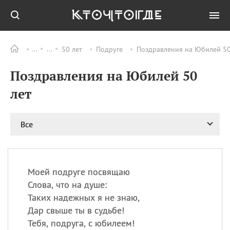
50 лет
Подруге
Поздравления на Юбилей 50 
Все
ПРАЗДНИКИ
Поздравления на Юбилей 50
09.08
День памяти жертв
атомной
лет
бомбардировки
Нагасаки
09.08
День переплетов
Все
09.08
Национальный женский
день
09.08
Национальный день
Моей подруге посвящаю
рисового пудинга
Слова, что на душе:
09.08
День Дымняшки
Таких надежных я не знаю,
(Smokey Bear Day)
Дар свыше ты в судьбе!
Тебя, подруга, с юбилеем!