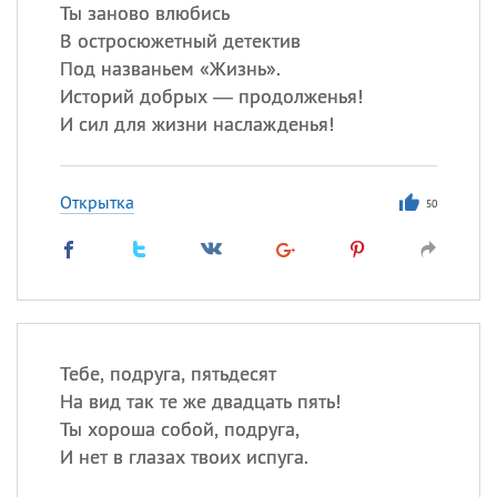
Все
ИМЕНА
Ты заново влюбись
В остросюжетный детектив
Сегодня празднуют именины
Под названьем «Жизнь».
Историй добрых — продолженья!
Сергей
, Теодор,
Федор
И сил для жизни наслажденья!
Посмотреть значение
и
происхождение
Открытка
50
Тебе, подруга, пятьдесят
На вид так те же двадцать пять!
Ты хороша собой, подруга,
И нет в глазах твоих испуга.