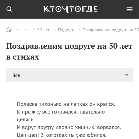
50 лет
Подруге
Поздравления подруге на 50
Все
ПРАЗДНИКИ
Поздравления подруге на 50 лет
09.08
День памяти жертв
атомной
в стихах
бомбардировки
Нагасаки
09.08
День переплетов
Все
09.08
Национальный женский
день
09.08
Национальный день
Полвека тихонько на лапках он крался.
рисового пудинга
К прыжку все готовился, тщательно
09.08
День Дымняшки
целясь.
(Smokey Bear Day)
И вдруг поутру, словно хищник, ворвался.
Цап-цап! В коготках ты уже юбилея.