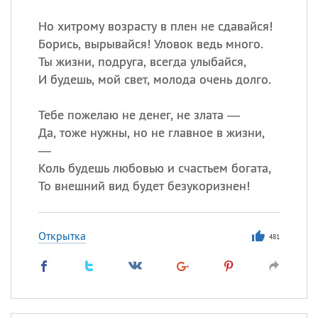
Все
ИМЕНА
Но хитрому возрасту в плен не сдавайся!
Сегодня празднуют именины
Борись, вырывайся! Уловок ведь много.
Ты жизни, подруга, всегда улыбайся,
Сергей
, Теодор,
Федор
И будешь, мой свет, молода очень долго.
Посмотреть значение
и
происхождение
Тебе пожелаю не денег, не злата —
Да, тоже нужны, но не главное в жизни,
—
Коль будешь любовью и счастьем богата,
То внешний вид будет безукоризнен!
Открытка
481