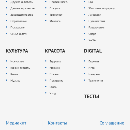
Дружба и любовь
Недвижимость
Еда
Духовное развитие
Покупки
Животные и природа
Законодательство
Транспорт
Лайфхаки
Образование
Финансы
Путешествия
Психология
Развлечения
Семья и дети
Спорт
Хобби
КУЛЬТУРА
КРАСОТА
DIGITAL
Искусство
Здоровье
Гаджеты
Кино и сериалы
Макияж
Игры
Книги
Показы
Интернет
Музыка
Похудение
Технологии
Стиль
Уход
ТЕСТЫ
Медиакит
Контакты
Соглашение